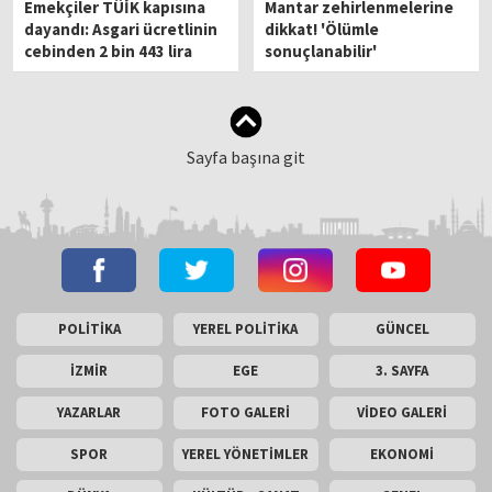
Emekçiler TÜİK kapısına
Mantar zehirlenmelerine
dayandı: Asgari ücretlinin
dikkat! 'Ölümle
cebinden 2 bin 443 lira
sonuçlanabilir'
çaldınız
Sayfa başına git
POLİTİKA
YEREL POLİTİKA
GÜNCEL
İZMİR
EGE
3. SAYFA
YAZARLAR
FOTO GALERİ
VİDEO GALERİ
SPOR
YEREL YÖNETİMLER
EKONOMİ