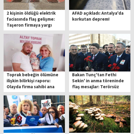
2 kişinin öldüğü elektrik
AFAD açıkladı: Antalya'da
faciasında flaş gelişme:
korkutan deprem!
Taşeron firmaya yargı
kararı
Toprak bebeğin ölümüne
Bakan Tunç'tan Fethi
ilişkin bilirkişi raporu:
Sekin' in anma töreninde
Olayda firma sahibi ana
flaş mesajlar: Terörsüz
etken
Türkiye'nin şafağındayız