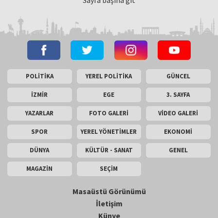
Sayfa başına git
POLİTİKA
YEREL POLİTİKA
GÜNCEL
İZMİR
EGE
3. SAYFA
YAZARLAR
FOTO GALERİ
VİDEO GALERİ
SPOR
YEREL YÖNETİMLER
EKONOMİ
DÜNYA
KÜLTÜR - SANAT
GENEL
MAGAZİN
SEÇİM
Masaüstü Görünümü
İletişim
Künye