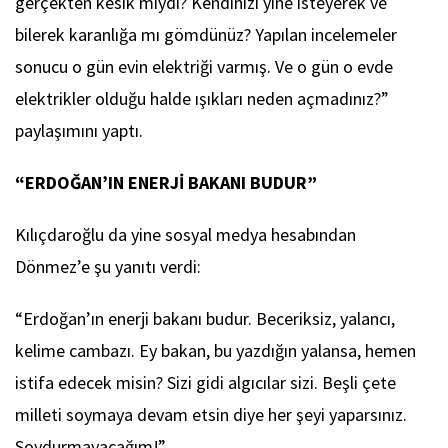
gerçekten kesik miydi? Kendinizi yine isteyerek ve
bilerek karanlığa mı gömdünüz? Yapılan incelemeler
sonucu o gün evin elektriği varmış. Ve o gün o evde
elektrikler olduğu halde ışıkları neden açmadınız?”
paylaşımını yaptı.
“ERDOĞAN’IN ENERJİ BAKANI BUDUR”
Kılıçdaroğlu da yine sosyal medya hesabından
Dönmez’e şu yanıtı verdi:
“Erdoğan’ın enerji bakanı budur. Beceriksiz, yalancı,
kelime cambazı. Ey bakan, bu yazdığın yalansa, hemen
istifa edecek misin? Sizi gidi algıcılar sizi. Beşli çete
milleti soymaya devam etsin diye her şeyi yaparsınız.
Soydurmayacağım!”