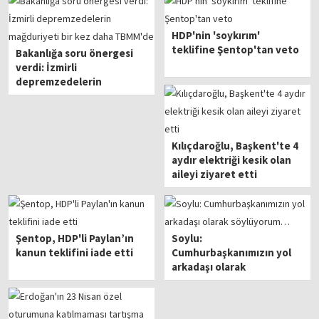
HDP'nin 'soykırım'
teklifine Şentop'tan veto
Bakanlığa soru önergesi
verdi: İzmirli
depremzedelerin
mağduriyeti bir kez daha
TBMM'de
Kılıçdaroğlu, Başkent'te 4
aydır elektriği kesik olan
aileyi ziyaret etti
Şentop, HDP'li Paylan’ın
Soylu:
kanun teklifini iade etti
Cumhurbaşkanımızın yol
arkadaşı olarak
söylüyorum…