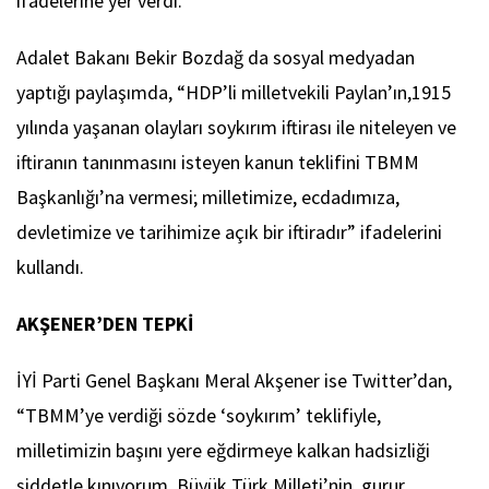
ifadelerine yer verdi.
Adalet Bakanı Bekir Bozdağ da sosyal medyadan
yaptığı paylaşımda, “HDP’li milletvekili Paylan’ın,1915
yılında yaşanan olayları soykırım iftirası ile niteleyen ve
iftiranın tanınmasını isteyen kanun teklifini TBMM
Başkanlığı’na vermesi; milletimize, ecdadımıza,
devletimize ve tarihimize açık bir iftiradır” ifadelerini
kullandı.
AKŞENER’DEN TEPKİ
İYİ Parti Genel Başkanı Meral Akşener ise Twitter’dan,
“TBMM’ye verdiği sözde ‘soykırım’ teklifiyle,
milletimizin başını yere eğdirmeye kalkan hadsizliği
şiddetle kınıyorum. Büyük Türk Milleti’nin, gurur