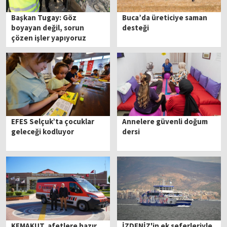
Başkan Tugay: Göz
Buca’da üreticiye saman
boyayan değil, sorun
desteği
çözen işler yapıyoruz
EFES Selçuk’ta çocuklar
Annelere güvenli doğum
geleceği kodluyor
dersi
KEMAKUT, afetlere hazır
İZDENİZ'in ek seferleriyle