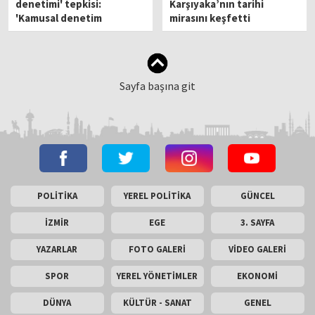
denetimi' tepkisi:
Karşıyaka’nın tarihi
'Kamusal denetim
mirasını keşfetti
özelleştirilemez'
Sayfa başına git
POLİTİKA
YEREL POLİTİKA
GÜNCEL
İZMİR
EGE
3. SAYFA
YAZARLAR
FOTO GALERİ
VİDEO GALERİ
SPOR
YEREL YÖNETİMLER
EKONOMİ
DÜNYA
KÜLTÜR - SANAT
GENEL