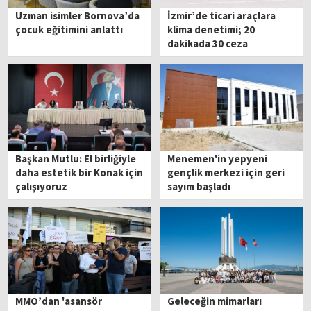
Uzman isimler Bornova’da
İzmir’de ticari araçlara
çocuk eğitimini anlattı
klima denetimi; 20
dakikada 30 ceza
Başkan Mutlu: El birliğiyle
Menemen'in yepyeni
daha estetik bir Konak için
gençlik merkezi için geri
çalışıyoruz
sayım başladı
MMO’dan 'asansör
Geleceğin mimarları