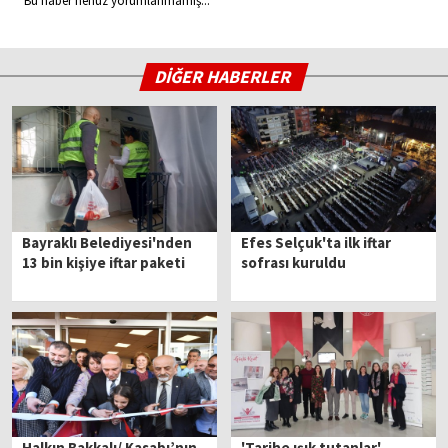
Bu haber henüz yorumlanmamış...
DİĞER HABERLER
Bayraklı Belediyesi'nden
Efes Selçuk'ta ilk iftar
13 bin kişiye iftar paketi
sofrası kuruldu
Halkın Bakkalı/ Kasabı’nın
'Tarihe ışık tutanlar'