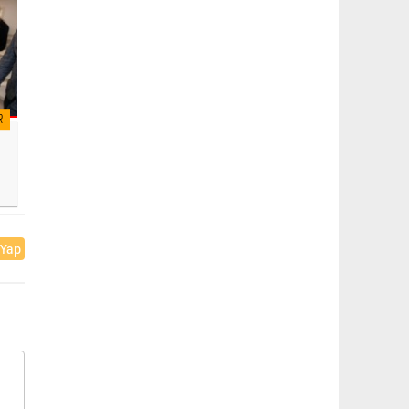
R
 Yap