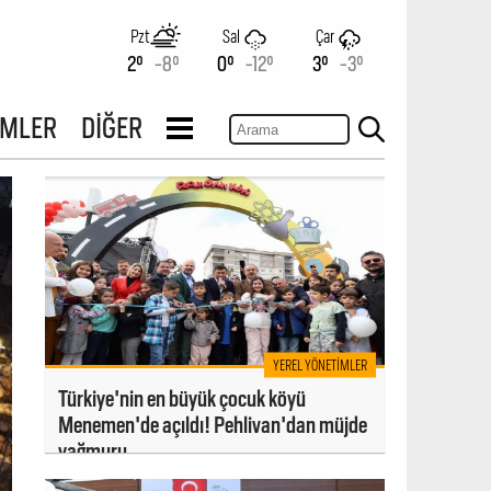
Pzt
Sal
Çar
2°
-8°
0°
-12°
3°
-3°
İMLER
DİĞER
YEREL YÖNETIMLER
Türkiye'nin en büyük çocuk köyü
Menemen'de açıldı! Pehlivan'dan müjde
yağmuru