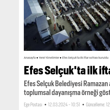
Anasayfa
Yerel Yönetimler
Efes Selçuk'ta ilk iftar sofrası kuruldu
Efes Selçuk'ta ilk if
Efes Selçuk Belediyesi Ramazan ay
toplumsal dayanışma örneği göst
Ege Postası
12.03.2024 - 10:51
Güncelleme: 1