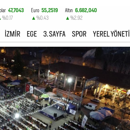
olar
47,7043
Euro
55,2519
Altın
6.682,040
▲
%0.17
▲
%0.43
▲
%2.92
ist-100
13.776,70
İZMİR
EGE
3. SAYFA
SPOR
YEREL YÖNET
▼
%-0.16