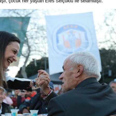
lı, çocuk her yaştan Efes Selçuklu ile selamlaştı.