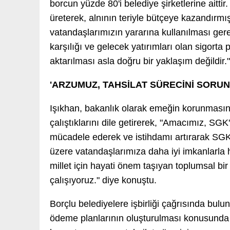
borcun yüzde 80'i belediye şirketlerine aittir
üreterek, alnının teriyle bütçeye kazandırmış
vatandaşlarımızın yararına kullanılması gere
karşılığı ve gelecek yatırımları olan sigort
aktarılması asla doğru bir yaklaşım değildir."
'ARZUMUZ, TAHSİLAT SÜRECİNİ SORU
Işıkhan, bakanlık olarak emeğin korunması
çalıştıklarını dile getirerek, "Amacımız, SGK'
mücadele ederek ve istihdamı artırarak SGK'n
üzere vatandaşlarımıza daha iyi imkanlarla h
millet için hayati önem taşıyan toplumsal bir
çalışıyoruz." diye konuştu.
Borçlu belediyelere işbirliği çağrısında bulu
ödeme planlarının oluşturulması konusunda b