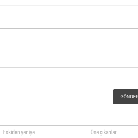
GÖNDE
Eskiden yeniye
Öne çıkanlar