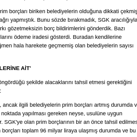
im borçları biriken belediyelerin olduğuna dikkati çekmi
 çağrı yapmıştık. Bunu sözde bırakmadık, SGK aracılığıyl
arkı gözetmeksizin borç bildirimlerini gönderdik. Bazı
rçlarını ödeme iradesi gösterdi. Buradan kendilerine
ğmen hala harekete geçmemiş olan belediyelerin sayısı
LERİNE AİT'
gördüğü şekilde alacaklarını tahsil etmesi gerektiğini
:
il, ancak ilgili belediyelerin prim borçları artmış durumda 
 noktada yapılması gereken neyse, usulüne uygun
 SGK'ye olan prim borçlarının bir an önce tahsil edilmes
im borçları toplam 96 milyar liraya ulaşmış durumda ve bu