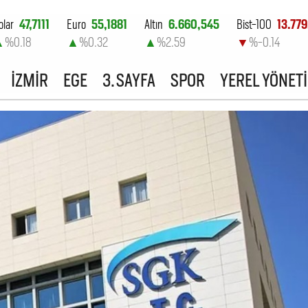
olar
47,7111
Euro
55,1881
Altın
6.660,545
Bist-100
13.779
▲
%0.18
▲
%0.32
▲
%2.59
▼
%-0.14
İZMİR
EGE
3. SAYFA
SPOR
YEREL YÖNET