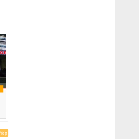
L
 Yap