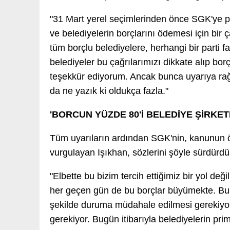
"31 Mart yerel seçimlerinden önce SGK'ye pr
ve belediyelerin borçlarını ödemesi için bir
tüm borçlu belediyelere, herhangi bir parti f
belediyeler bu çağrılarımızı dikkate alıp bo
teşekkür ediyorum. Ancak bunca uyarıya ra
da ne yazık ki oldukça fazla."
'BORCUN YÜZDE 80'İ BELEDİYE ŞİRKET
Tüm uyarıların ardından SGK'nin, kanunun ön
vurgulayan Işıkhan, sözlerini şöyle sürdürdü
"Elbette bu bizim tercih ettiğimiz bir yol değ
her geçen gün de bu borçlar büyümekte. Bu
şekilde duruma müdahale edilmesi gerekiyor.
gerekiyor. Bugün itibarıyla belediyelerin pr