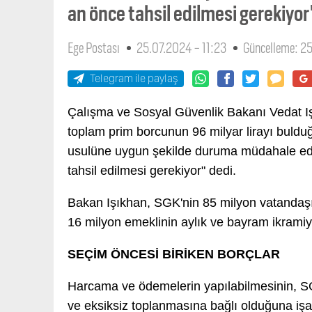
an önce tahsil edilmesi gerekiyor
Ege Postası
25.07.2024 - 11:23
Güncelleme: 2
Telegram ile paylaş
Çalışma ve Sosyal Güvenlik Bakanı Vedat I
toplam prim borcunun 96 milyar lirayı buldu
usulüne uygun şekilde duruma müdahale edil
tahsil edilmesi gerekiyor" dedi.
Bakan Işıkhan, SGK'nin 85 milyon vatandaşın
16 milyon emeklinin aylık ve bayram ikramiye
SEÇİM ÖNCESİ BİRİKEN BORÇLAR
Harcama ve ödemelerin yapılabilmesinin, SGK
ve eksiksiz toplanmasına bağlı olduğuna işar