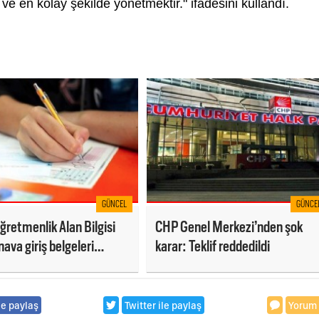
ve en kolay şekilde yönetmektir." ifadesini kullandı.
GÜNCEL
GÜNCE
retmenlik Alan Bilgisi
CHP Genel Merkezi’nden şok
nava giriş belgeleri
karar: Teklif reddedildi
 açıldı
le paylaş
Twitter ile paylaş
Yorum