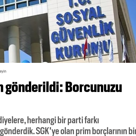
deyin
m gönderildi: Borcunuzu
yelere, herhangi bir parti farkı
 gönderdik. SGK'ye olan prim borçlarının bi