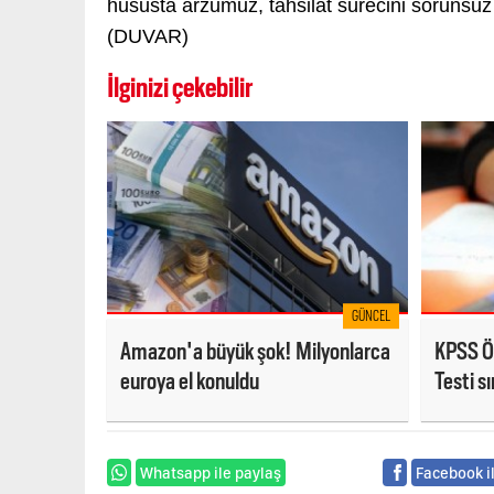
hususta arzumuz, tahsilat sürecini sorunsuz 
(DUVAR)
İlginizi çekebilir
GÜNCEL
Amazon'a büyük şok! Milyonlarca
KPSS Öğ
euroya el konuldu
Testi sı
erişime
Whatsapp ile paylaş
Facebook i