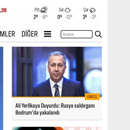
Pzt
Sal
Çar
,39
2°
-8°
0°
-12°
3°
-3°
İMLER
DİĞER
GÜNCEL
Ali Yerlikaya Duyurdu: Rusya saldırganı
Bodrum'da yakalandı