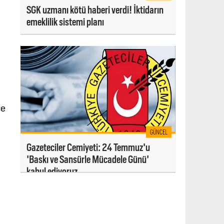
SGK uzmanı kötü haberi verdi! İktidarın
emeklilik sistemi planı
ce
GÜNCEL
Gazeteciler Cemiyeti: 24 Temmuz'u
'Baskı ve Sansürle Mücadele Günü'
kabul ediyoruz