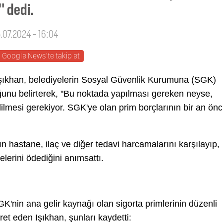
" dedi.
5.07.2024 - 16:04
Google News'te takip et
şıkhan, belediyelerin Sosyal Güvenlik Kurumuna (SGK)
ğunu belirterek, "Bu noktada yapılması gereken neyse,
mesi gerekiyor. SGK'ye olan prim borçlarının bir an ön
 hastane, ilaç ve diğer tedavi harcamalarını karşılayıp,
lerini ödediğini anımsattı.
'nin ana gelir kaynağı olan sigorta primlerinin düzenli
et eden Işıkhan, şunları kaydetti: