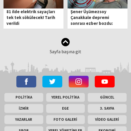
81 ilde elektrik sayaçları
Şener Üşümezsoy
tek tek sökülecek! Tarih
Çanakkale depremi
verildi
sonrası ezber bozdu:
Bölgedeki stresin
durumunu açıkladı!
Sayfa başına git
POLİTİKA
YEREL POLİTİKA
GÜNCEL
İZMİR
EGE
3. SAYFA
YAZARLAR
FOTO GALERİ
VİDEO GALERİ
SPOR
YEREL YÖNETİMLER
EKONOMİ