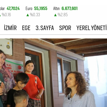
olar
47,7024
Euro
55,1955
Altın
6.677,601
▲
%0.16
▲
%0.33
▲
%2.85
ist-100
13.779,39
İZMİR
EGE
3. SAYFA
SPOR
YEREL YÖNET
▼
%-0.14