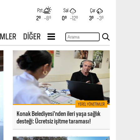
Pzt
Sal
Çar
2°
-8°
0°
-12°
3°
-3°
İMLER
DİĞER
YEREL YÖNETIMLER
Konak Belediyesi’nden ileri yaşa sağlık
desteği: Ücretsiz işitme taraması!