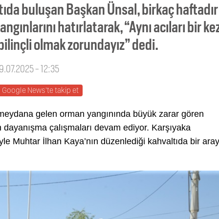
tıda buluşan Başkan Ünsal, birkaç haftadır
ngınlarını hatırlatarak, “Aynı acıları bir ke
ilinçli olmak zorundayız” dedi.
9.07.2025 - 12:35
Google News'te takip et
 meydana gelen orman yangınında büyük zarar gören
n dayanışma çalışmaları devam ediyor. Karşıyaka
yle Muhtar İlhan Kaya’nın düzenlediği kahvaltıda bir ara