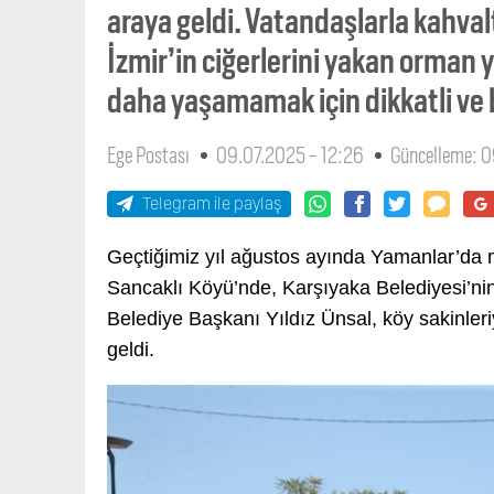
araya geldi. Vatandaşlarla kahval
İzmir’in ciğerlerini yakan orman ya
daha yaşamamak için dikkatli ve b
Ege Postası
09.07.2025 - 12:26
Güncelleme: 0
Telegram ile paylaş
Geçtiğimiz yıl ağustos ayında Yamanlar’da
Sancaklı Köyü’nde, Karşıyaka Belediyesi’ni
Belediye Başkanı Yıldız Ünsal, köy sakinleri
geldi.