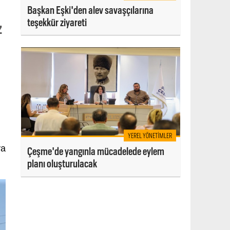
Başkan Eşki'den alev savaşçılarına
teşekkür ziyareti
z
YEREL YÖNETIMLER
ya
Çeşme'de yangınla mücadelede eylem
planı oluşturulacak