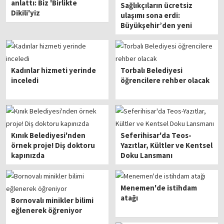
anlattı: Biz 'Birlikte
Sağlıkçıların ücretsiz
Dikili'yiz
ulaşımı sona erdi:
Büyükşehir’den yeni
hamle gelecek mi?
Kadınlar hizmeti yerinde
Torbalı Belediyesi
inceledi
öğrencilere rehber olacak
Kınık Belediyesi'nden
Seferihisar'da Teos-
örnek proje! Diş doktoru
Yazıtlar, Kültler ve Kentsel
kapınızda
Doku Lansmanı
Menemen'de istihdam
atağı
Bornovalı minikler bilimi
eğlenerek öğreniyor