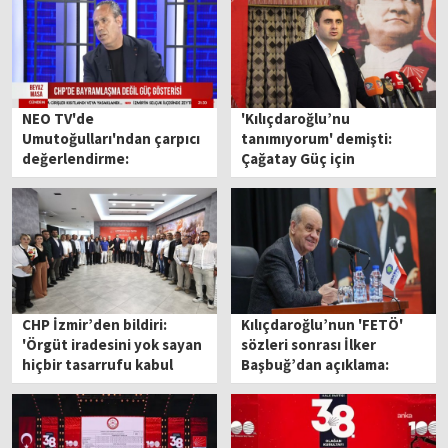
NEO TV'de
'Kılıçdaroğlu’nu
Umutoğulları'ndan çarpıcı
tanımıyorum' demişti:
değerlendirme:
Çağatay Güç için
Kılıçdaroğlu köşeye
'görevden alma' iddiası
sıkışmış vaziyette!
CHP İzmir’den bildiri:
Kılıçdaroğlu’nun 'FETÖ'
'Örgüt iradesini yok sayan
sözleri sonrası İlker
hiçbir tasarrufu kabul
Başbuğ’dan açıklama:
etmiyoruz'
'Özgür Özel, akla gelecek
en son isimlerden biridir'