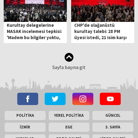
Kurultay delegelerine
CHP'de olağanüstü
MASAK incelemesi tepkisi:
kurultay talebi: 28 PM
'Madem bu bilgiler yoktu,
üyesi istedi, 21 isim karşı
mutlak butlan kararı neye
çıktı
göre verildi?'
Sayfa başına git
POLİTİKA
YEREL POLİTİKA
GÜNCEL
İZMİR
EGE
3. SAYFA