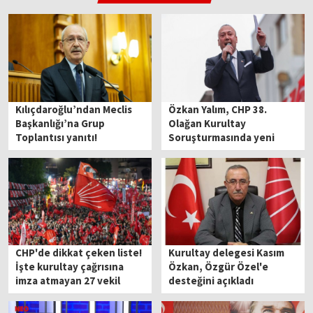
Kılıçdaroğlu’ndan Meclis
Özkan Yalım, CHP 38.
Başkanlığı’na Grup
Olağan Kurultay
Toplantısı yanıtı!
Soruşturmasında yeni
ifade verecek
CHP'de dikkat çeken liste!
Kurultay delegesi Kasım
İşte kurultay çağrısına
Özkan, Özgür Özel'e
imza atmayan 27 vekil
desteğini açıkladı