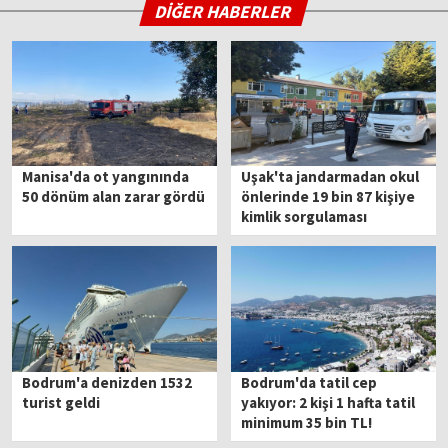
DİĞER HABERLER
Manisa'da ot yangınında
Uşak'ta jandarmadan okul
50 dönüm alan zarar gördü
önlerinde 19 bin 87 kişiye
kimlik sorgulaması
Bodrum'a denizden 1532
Bodrum'da tatil cep
turist geldi
yakıyor: 2 kişi 1 hafta tatil
minimum 35 bin TL!