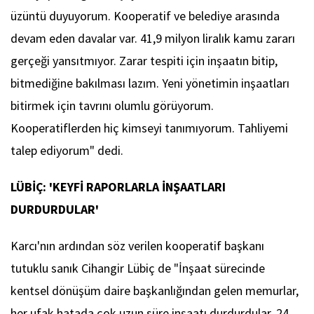
üzüntü duyuyorum. Kooperatif ve belediye arasında
devam eden davalar var. 41,9 milyon liralık kamu zararı
gerçeği yansıtmıyor. Zarar tespiti için inşaatın bitip,
bitmediğine bakılması lazım. Yeni yönetimin inşaatları
bitirmek için tavrını olumlu görüyorum.
Kooperatiflerden hiç kimseyi tanımıyorum. Tahliyemi
talep ediyorum" dedi.
LÜBİÇ: 'KEYFİ RAPORLARLA İNŞAATLARI
DURDURDULAR'
Karcı'nın ardından söz verilen kooperatif başkanı
tutuklu sanık Cihangir Lübiç de "İnşaat sürecinde
kentsel dönüşüm daire başkanlığından gelen memurlar,
her ufak hatada çok uzun süre inşaatı durdurdular. 24