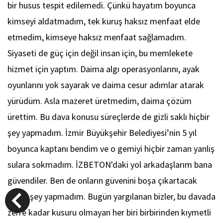
bir husus tespit edilemedi. Çünkü hayatım boyunca
kimseyi aldatmadım, tek kuruş haksız menfaat elde
etmedim, kimseye haksız menfaat sağlamadım.
Siyaseti de güç için değil insan için, bu memlekete
hizmet için yaptım. Daima algı operasyonlarını, ayak
oyunlarını yok sayarak ve daima cesur adımlar atarak
yürüdüm. Asla mazeret üretmedim, daima çözüm
ürettim. Bu dava konusu süreçlerde de gizli saklı hiçbir
şey yapmadım. İzmir Büyükşehir Belediyesi’nin 5 yıl
boyunca kaptanı bendim ve o gemiyi hiçbir zaman yanlış
sulara sokmadım. İZBETON'daki yol arkadaşlarım bana
güvendiler. Ben de onların güvenini boşa çıkartacak
hiçbir şey yapmadım. Bugün yargılanan bizler, bu davada
zerre kadar kusuru olmayan her biri birbirinden kıymetli