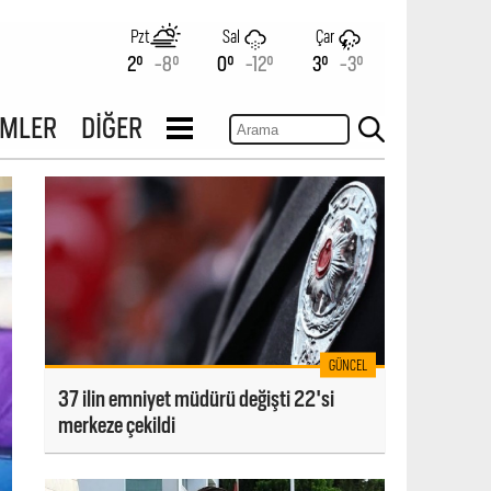
Pzt
Sal
Çar
2°
-8°
0°
-12°
3°
-3°
İMLER
DİĞER
GÜNCEL
37 ilin emniyet müdürü değişti 22'si
merkeze çekildi