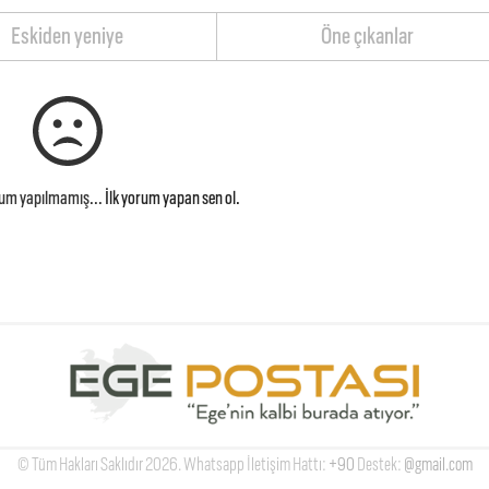
Eskiden yeniye
Öne çıkanlar
rum yapılmamış...
İlk yorum yapan sen ol.
© Tüm Hakları Saklıdır 2026. Whatsapp İletişim Hattı:
+90
Destek:
@gmail.com