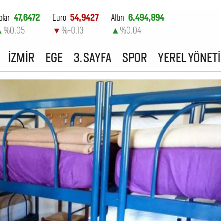
olar
47,6472
Euro
54,9427
Altın
6.494,894
▲
%0.05
▼
%-0.13
▲
%0.04
ist-100
13.798,82
İZMİR
EGE
3. SAYFA
SPOR
YEREL YÖNET
▲
%0.7