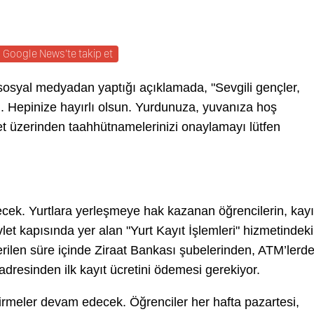
Google News'te takip et
osyal medyadan yaptığı açıklamada, "Sevgili gençler,
ı. Hepinize hayırlı olsun. Yurdunuza, yuvanıza hoş
let üzerinden taahhütnamelerinizi onaylamayı lütfen
ecek. Yurtlara yerleşmeye hak kazanan öğrencilerin, kayı
let kapısında yer alan "Yurt Kayıt İşlemleri" hizmetindeki
rilen süre içinde Ziraat Bankası şubelerinden, ATM’lerd
 adresinden ilk kayıt ücretini ödemesi gerekiyor.
tirmeler devam edecek. Öğrenciler her hafta pazartesi,