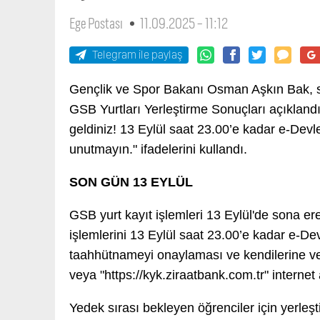
Ege Postası
11.09.2025 - 11:12
Telegram ile paylaş
Gençlik ve Spor Bakanı Osman Aşkın Bak, s
GSB Yurtları Yerleştirme Sonuçları açıkland
geldiniz! 13 Eylül saat 23.00’e kadar e-Dev
unutmayın." ifadelerini kullandı.
SON GÜN 13 EYLÜL
GSB yurt kayıt işlemleri 13 Eylül'de sona er
işlemlerini 13 Eylül saat 23.00’e kadar e-Dev
taahhütnameyi onaylaması ve kendilerine ve
veya "https://kyk.ziraatbank.com.tr" internet
Yedek sırası bekleyen öğrenciler için yerleş