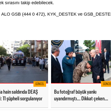
 sırasını takip edebilecek.
iler, ALO GSB (444 0 472), KYK_DESTEK ve GSB_DEST
GÜNCEL
GÜNCE
a hain saldırıda DEAŞ
Bu fotoğraf büyük yankı
: 11 şüpheli sorgulanıyor
uyandırmıştı... Dikkat çeken
atama