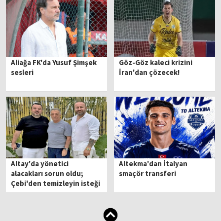
Aliağa FK'da Yusuf Şimşek
Göz-Göz kaleci krizini
sesleri
İran'dan çözecek!
Altay'da yönetici
Altekma'dan İtalyan
alacakları sorun oldu;
smaçör transferi
Çebi'den temizleyin isteği