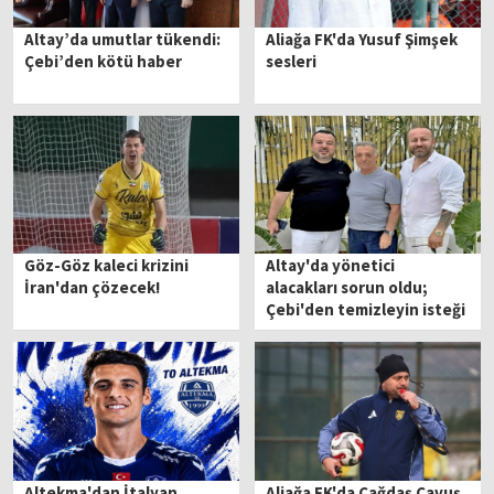
Altay’da umutlar tükendi:
Aliağa FK'da Yusuf Şimşek
Çebi’den kötü haber
sesleri
Göz-Göz kaleci krizini
Altay'da yönetici
İran'dan çözecek!
alacakları sorun oldu;
Çebi'den temizleyin isteği
Altekma'dan İtalyan
Aliağa FK'da Çağdaş Çavuş