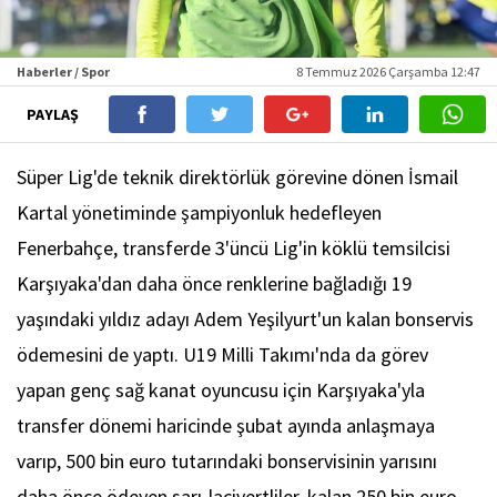
Haberler / Spor
8 Temmuz 2026 Çarşamba 12:47
PAYLAŞ
Süper Lig'de teknik direktörlük görevine dönen İsmail
Kartal yönetiminde şampiyonluk hedefleyen
Fenerbahçe, transferde 3'üncü Lig'in köklü temsilcisi
Karşıyaka'dan daha önce renklerine bağladığı 19
yaşındaki yıldız adayı Adem Yeşilyurt'un kalan bonservis
ödemesini de yaptı. U19 Milli Takımı'nda da görev
yapan genç sağ kanat oyuncusu için Karşıyaka'yla
transfer dönemi haricinde şubat ayında anlaşmaya
varıp, 500 bin euro tutarındaki bonservisinin yarısını
daha önce ödeyen sarı-lacivertliler, kalan 250 bin euro