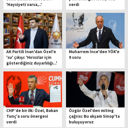
'Haysiyeti varsa,..'
verdi
AK Partili İnan'dan Özel'e
Muharrem İnce'den YÖK'e
'su' çıkışı: 'Hırsızlar için
9 soru
gösterdiğiniz duyarlılığı...'
CHP’de bir ilk: Özel, Bakan
Özgür Özel'den miting
Tunç'a soru önergesi
çağrısı: Bu akşam Sinop'ta
verdi
buluşuyoruz