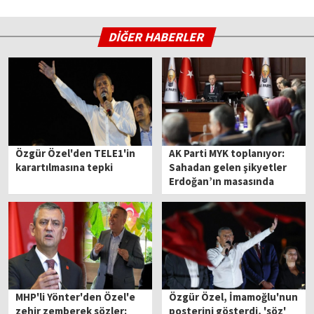
DİĞER HABERLER
Özgür Özel'den TELE1'in
AK Parti MYK toplanıyor:
karartılmasına tepki
Sahadan gelen şikyetler
Erdoğan’ın masasında
MHP'li Yönter'den Özel'e
Özgür Özel, İmamoğlu'nun
zehir zemberek sözler:
posterini gösterdi, 'söz'