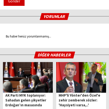
Gönder
YORUMLAR
Bu haber henüz yorumlanmamış...
DİĞER HABERLER
AK Parti MYK toplanıyor:
MHP'li Yönter'den Özel'e
Sahadan gelen şikyetler
zehir zemberek sözler:
Erdoğan’ın masasında
'Haysiyeti varsa,..'