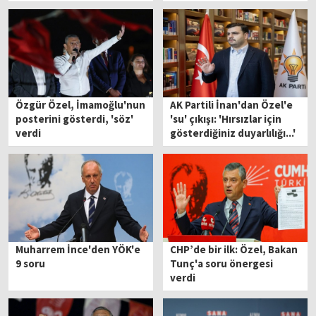
Özgür Özel, İmamoğlu'nun
AK Partili İnan'dan Özel'e
posterini gösterdi, 'söz'
'su' çıkışı: 'Hırsızlar için
verdi
gösterdiğiniz duyarlılığı...'
Muharrem İnce'den YÖK'e
CHP’de bir ilk: Özel, Bakan
9 soru
Tunç'a soru önergesi
verdi