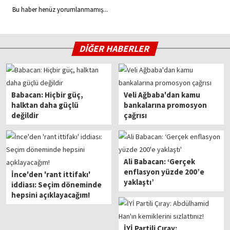
Bu haber henüz yorumlanmamış...
DİĞER HABERLER
Babacan: Hiçbir güç,
Veli Ağbaba'dan kamu
halktan daha güçlü
bankalarına promosyon
değildir
çağrısı
Ali Babacan: ‘Gerçek
enflasyon yüzde 200’e
İnce'den 'rant ittifakı'
yaklaştı’
iddiası: Seçim döneminde
hepsini açıklayacağım!
İYİ Partili Çıray: