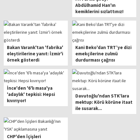
Abdülhamid Han'ın
kemiklerini sızlattınız!
Bakan Varank'tan 'fabrika'
Kani Beko'dan TRT’ye dizi
eleştirilerine yanıt: İzmir'i
emekçilerine zulmü
örnek gösterdi
durdurması çağrısı
İnce'den '6'lı masa'ya
'adaylık' tepkisi: Hepsi
Davutoğlu'ndan STK’lara
kıvırıyor!
mektup: Körü körüne itaat
ile susarak...
CHP'den İçişleri