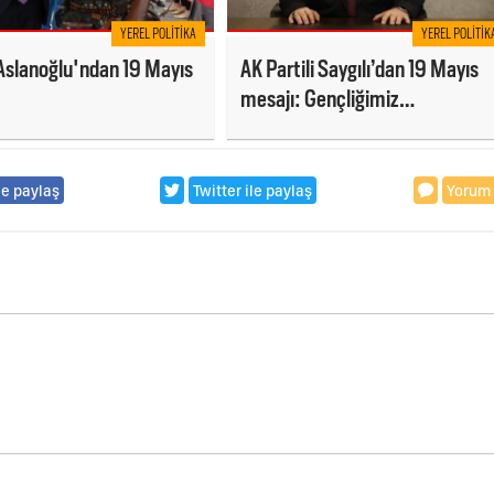
YEREL POLITIKA
YEREL POLITIK
Aslanoğlu'ndan 19 Mayıs
AK Partili Saygılı’dan 19 Mayıs
mesajı: Gençliğimiz
ümidimizdir!
le paylaş
Twitter ile paylaş
Yorum