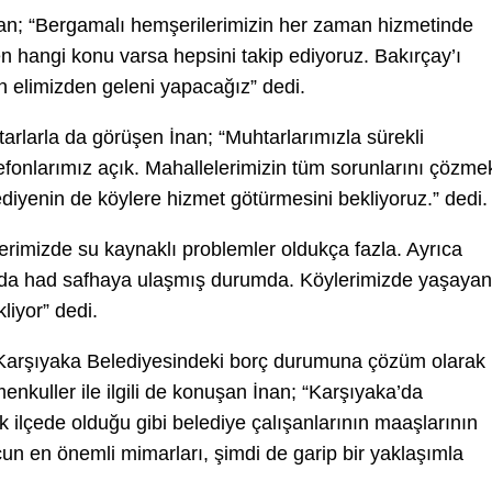
nan; “Bergamalı hemşerilerimizin her zaman hizmetinde
 hangi konu varsa hepsini takip ediyoruz. Bakırçay’ı
n elimizden geleni yapacağız” dedi.
larla da görüşen İnan; “Muhtarlarımızla sürekli
elefonlarımız açık. Mahallelerimizin tüm sorunlarını çözme
elediyenin de köylere hizmet götürmesini bekliyoruz.” dedi.
erimizde su kaynaklı problemler oldukça fazla. Ayrıca
ı da had safhaya ulaşmış durumda. Köylerimizde yaşayan
liyor” dedi.
Karşıyaka Belediyesindeki borç durumuna çözüm olarak
enkuller ile ilgili de konuşan İnan; “Karşıyaka’da
k ilçede olduğu gibi belediye çalışanlarının maaşlarının
n en önemli mimarları, şimdi de garip bir yaklaşımla