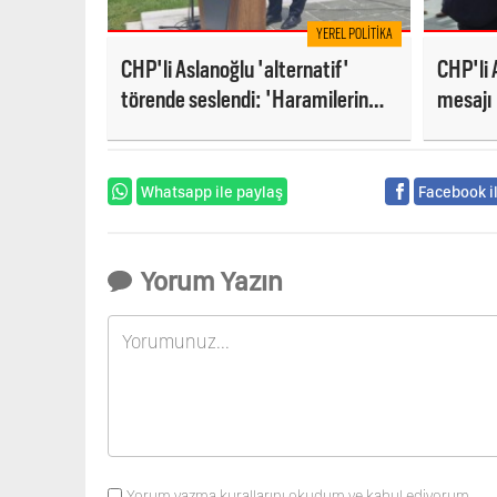
YEREL POLITIKA
CHP'li Aslanoğlu 'alternatif'
CHP'li 
törende seslendi: 'Haramilerin
mesajı
saltanatını adım adım yıkacağız!'
Whatsapp ile paylaş
Facebook i
Yorum Yazın
Yorum yazma kurallarını okudum ve kabul ediyorum.