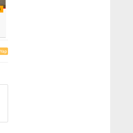
A
 Yap