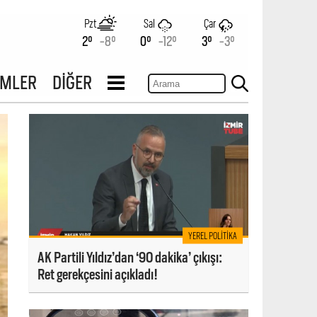
Pzt
Sal
Çar
2°
-8°
0°
-12°
3°
-3°
İMLER
DİĞER
YEREL POLITIKA
AK Partili Yıldız’dan ‘90 dakika’ çıkışı:
Ret gerekçesini açıkladı!