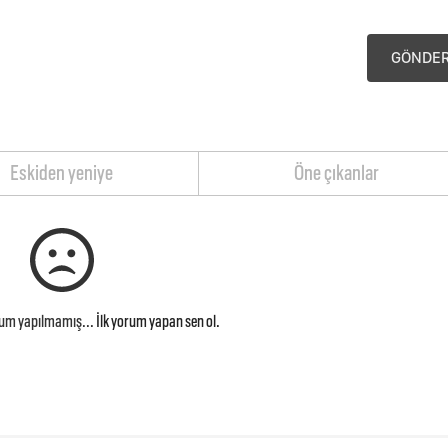
GÖNDE
Eskiden yeniye
Öne çıkanlar
rum yapılmamış...
İlk yorum yapan sen ol.