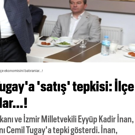
İlçe ekonomisini batıranlar...!
ugay'a 'satış' tepkisi: İlçe
ar...!
kanı ve İzmir Milletvekili Eyyüp Kadir İnan,
ı Cemil Tugay'a tepki gösterdi. İnan,