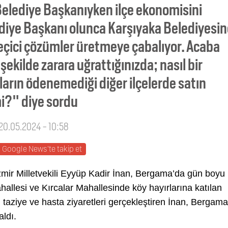
Belediye Başkanıyken ilçe ekonomisini
ediye Başkanı olunca Karşıyaka Belediyesi
geçici çözümler üretmeye çabalıyor. Acaba
ekilde zarara uğrattığınızda; nasıl bir
arın ödenemediği diğer ilçelerde satın
mi?" diye sordu
 20.05.2024 - 10:58
Google News'te takip et
zmir Milletvekili Eyyüp Kadir İnan, Bergama’da gün boyu
allesi ve Kırcalar Mahallesinde köy hayırlarına katılan
 taziye ve hasta ziyaretleri gerçekleştiren İnan, Bergama
aldı.