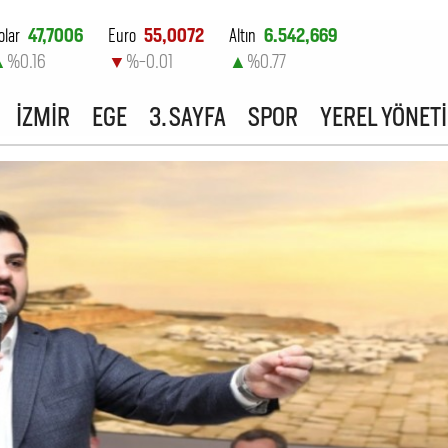
olar
47,7006
Euro
55,0072
Altın
6.542,669
▲
%0.16
▼
%-0.01
▲
%0.77
ist-100
13.798,82
İZMİR
EGE
3. SAYFA
SPOR
YEREL YÖNET
▼
%0