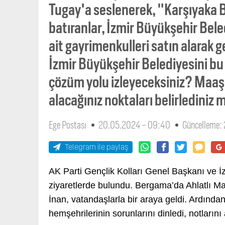
Tugay'a seslenerek, "Karşıyaka 
batıranlar, İzmir Büyükşehir Bel
ait gayrimenkulleri satın alarak 
İzmir Büyükşehir Belediyesini bu ş
çözüm yolu izleyeceksiniz? Maaşl
alacağınız noktaları belirlediniz 
Ege Postası
20.05.2024 - 09:40
Güncelleme:
Telegram ile paylaş
AK Parti Gençlik Kolları Genel Başkanı ve İ
ziyaretlerde bulundu. Bergama’da Ahlatlı Mah
İnan, vatandaşlarla bir araya geldi. Ardından
hemşehrilerinin sorunlarını dinledi, notlarını 