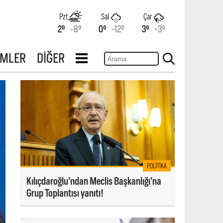
Pzt
Sal
Çar
2°
-8°
0°
-12°
3°
-3°
İMLER
DİĞER
POLITIKA
Kılıçdaroğlu’ndan Meclis Başkanlığı’na
Grup Toplantısı yanıtı!