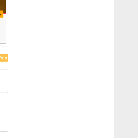
A
 Yap