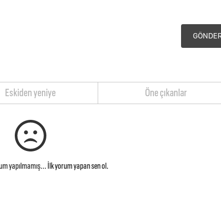
GÖNDE
Eskiden yeniye
Öne çıkanlar
rum yapılmamış...
İlk yorum yapan sen ol.