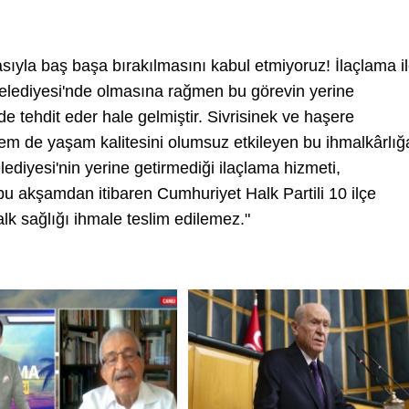
asıyla baş başa bırakılmasını kabul etmiyoruz! İlaçlama i
 Belediyesi'nde olmasına rağmen bu görevin yerine
de tehdit eder hale gelmiştir. Sivrisinek ve haşere
hem de yaşam kalitesini olumsuz etkileyen bu ihmalkârlığ
diyesi'nin yerine getirmediği ilaçlama hizmeti,
 akşamdan itibaren Cumhuriyet Halk Partili 10 ilçe
alk sağlığı ihmale teslim edilemez."