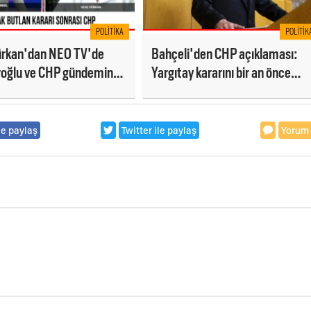
POLITIKA
POLITIK
ürkan'dan NEO TV'de
Bahçeli'den CHP açıklaması:
aroğlu ve CHP gündemine
Yargıtay kararını bir an önce
rt açıklamalar: 'Bu bir
vermelidir
 operasyonudur'
le paylaş
Twitter ile paylaş
Yorum