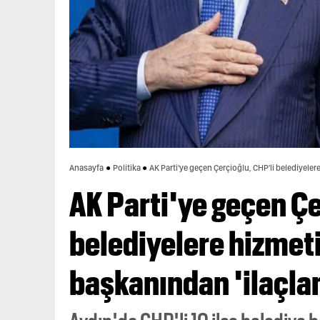
Anasayfa
Politika
AK Parti'ye geçen Çerçioğlu, CHP'li belediyeler
AK Parti'ye geçen Çe
belediyelere hizmeti
başkanından 'ilaçla