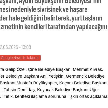
başkanı, Aydın Büyükşehir Belediyesi'nin
mesi nedeniyle sivrisinek ve haşare
er hale geldiğini belirterek, yurttaşların
zmetinin kendileri tarafından yapılacağını
02.06.2026 - 13:08
Google News'te takip et
a Galip Özel, Çine Belediye Başkanı Mehmet Kıvrak,
er Belediye Başkanı Anıl Yetişkin, Germencik Belediye
 Başkanı Mustafa Büyükyapıcı, Koçarlı Belediye Başkanı
ili Tahsin Demirtaş, Kuyucak Belediye Başkanı Uğur
 Tetik, kentteki ilaçlama sorununa ilişkin ortak açıklama