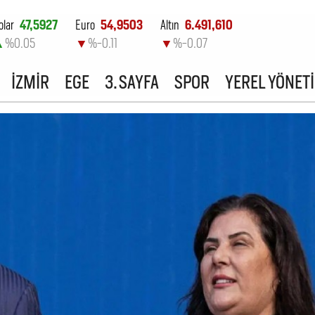
olar
47,5927
Euro
54,9503
Altın
6.491,610
▲
%0.05
▼
%-0.11
▼
%-0.07
ist-100
13.798,82
İZMİR
EGE
3. SAYFA
SPOR
YEREL YÖNET
▲
%0.7