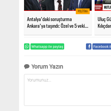
POLITIKA
Antalya'daki soruşturma
Uluç G
Ankara'ya taşındı: Özel ve 5 vekile
Kılıçd
fezleke
dair se
tasfiye
Whatsapp ile paylaş
Facebook i
Yorum Yazın