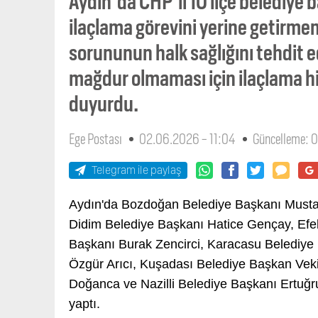
Aydın'da CHP'li 10 ilçe belediye 
ilaçlama görevini yerine getirme
sorununun halk sağlığını tehdit ed
mağdur olmaması için ilaçlama hi
duyurdu.
Ege Postası
02.06.2026 - 11:04
Güncelleme: 
Telegram ile paylaş
Aydın'da Bozdoğan Belediye Başkanı Mustaf
Didim Belediye Başkanı Hatice Gençay, Efel
Başkanı Burak Zencirci, Karacasu Belediye
Özgür Arıcı, Kuşadası Belediye Başkan Vek
Doğanca ve Nazilli Belediye Başkanı Ertuğrul
yaptı.