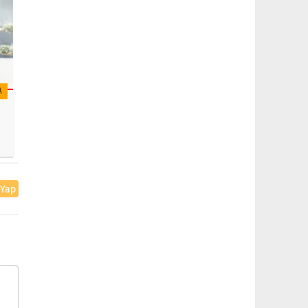
A
 Yap