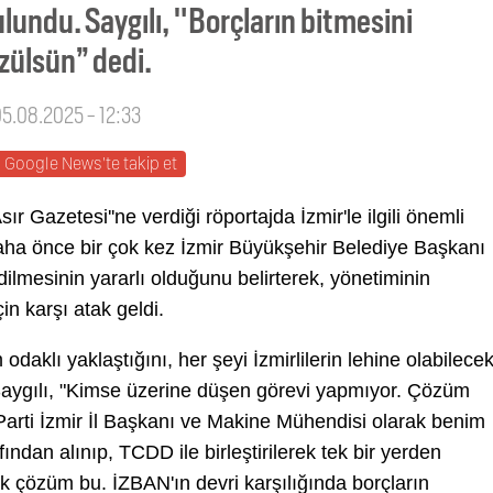
lundu. Saygılı, "Borçların bitmesini
özülsün” dedi.
05.08.2025 - 12:33
Google News'te takip et
sır Gazetesi''ne verdiği röportajda İzmir'le ilgili önemli
aha önce bir çok kez İzmir Büyükşehir Belediye Başkanı
dilmesinin yararlı olduğunu belirterek, yönetiminin
çin karşı atak geldi.
aklı yaklaştığını, her şeyi İzmirlilerin lehine olabilece
 Saygılı, "Kimse üzerine düşen görevi yapmıyor. Çözüm
 Parti İzmir İl Başkanı ve Makine Mühendisi olarak benim
ndan alınıp, TCDD ile birleştirilerek tek bir yerden
ek çözüm bu. İZBAN'ın devri karşılığında borçların