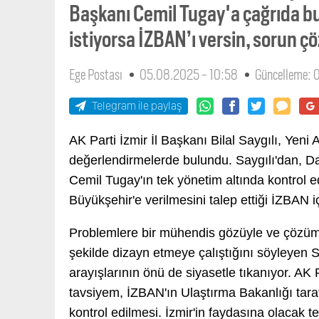
Başkanı Cemil Tugay'a çağrıda bu
istiyorsa İZBAN’ı versin, sorun ç
Ege Postası
05.08.2025 - 10:58
Güncelleme: 
Telegram ile paylaş
AK Parti İzmir İl Başkanı Bilal Saygılı, Yeni A
değerlendirmelerde bulundu. Saygılı'dan, D
Cemil Tugay'ın tek yönetim altında kontrol e
Büyükşehir'e verilmesini talep ettiği İZBAN i
Problemlere bir mühendis gözüyle ve çözüm od
şekilde dizayn etmeye çalıştığını söyleyen
arayışlarının önü de siyasetle tıkanıyor. AK
tavsiyem, İZBAN'ın Ulaştırma Bakanlığı tarafı
kontrol edilmesi. İzmir'in faydasına olacak t