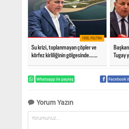
YEREL POLITIKA
Su krizi, toplanmayan çöpler ve
Başkan 
körfez kirliliğinin gölgesinde…
Tugay y
Çılgın proje vizyon proje oldu!
yok'
Whatsapp ile paylaş
Facebook i
Yorum Yazın