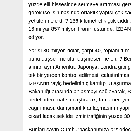
yüzde elli hissesinde sermaye artırması gere
gerekirse işin başında ortaklık yapısı çok s
yetkileri nelerdir? 136 kilometrelik çok ciddi
16 milyar 857 milyon liranın üstünde. İZBAN'
ediyor.
Yarısı 30 milyon dolar, çarpı 40, toplam 1 mi
bunu düşsen ne olur düşmesen ne olur? Ben
alınıp, aynı Amerika, Japonya, Londra gibi gen
tek bir yerden kontrol edilmesi, çalıştırılma
İZBAN'ın rayiç bedelinin çıkartılıp, Ulaştır
Bakanlığı arasında anlaşmayı sağlayarak, S
bedelinden mahsuplaştırarak, tamamen yeni bir
çağırılması, danışmanlık anlaşmasının yapıl
çıkartılacak şekilde İzmir trafiğinin yüzde 3
Bunları sayın Cumhurbaşkanımıza arz edec