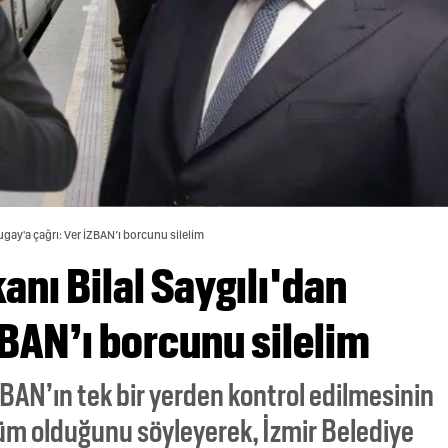
 Tugay'a çağrı: Ver İZBAN’ı borcunu silelim
kanı Bilal Saygılı'dan
ZBAN’ı borcunu silelim
 İZBAN’ın tek bir yerden kontrol edilmesinin
züm olduğunu söyleyerek, İzmir Belediye