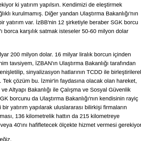
kiyor ki yatırım yapılsın. Kendimizi de eleştirmek
ağlıklı kurulmamış. Diğer yandan Ulaştırma Bakanlığı'nın
 bir yatırım var. İzBB'nin 12 şirketiyle beraber SGK borcu
ı borca karşılık satmak isteseler 50-60 milyon dolar
lyar 200 milyon dolar. 16 milyar liralık borcun içinden
im tavsiyem, İZBAN'ın Ulaştırma Bakanlığı tarafından
işletilip, sinyalizasyon hatlarının TCDD ile birleştirilere
sı. Tek çözüm bu. İzmir'in faydasına olacak olan hareket,
ma ve Altyapı Bakanlığı ile Çalışma ve Sosyal Güvenlik
GK borcunu da Ulaştırma Bakanlığı'nın kendisinin rayiç
 yatırım yapılarak uluslararası bilirkişi firmaların
ması, 136 kilometrelik hattın da 215 kilometreye
0 veya 40'ını hafifletecek ölçekte hizmet vermesi gerekiyor
eğiz.