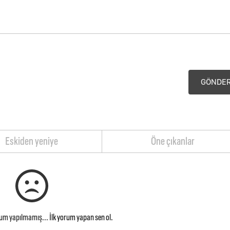
GÖNDE
Eskiden yeniye
Öne çıkanlar
rum yapılmamış...
İlk yorum yapan sen ol.