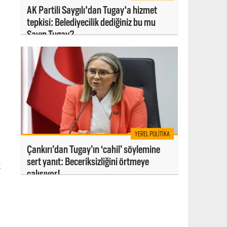
AK Partili Saygılı'dan Tugay'a hizmet
tepkisi: Belediyecilik dediğiniz bu mu
Sayın Tugay?
YEREL POLITIKA
Çankırı’dan Tugay’ın ‘cahil’ söylemine
sert yanıt: Beceriksizliğini örtmeye
k
çalışıyor!