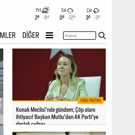
Pzt
Sal
Çar
2°
-8°
0°
-12°
3°
-3°
İMLER
DİĞER
YEREL POLITIKA
Konak Meclisi'nde gündem; Çöp alanı
ihtiyacı! Başkan Mutlu'dan AK Parti'ye
destek çağrısı