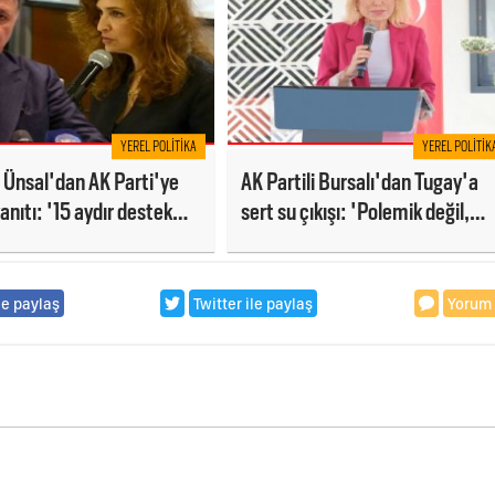
YEREL POLITIKA
YEREL POLITIK
Ünsal'dan AK Parti'ye
AK Partili Bursalı'dan Tugay'a
anıtı: '15 aydır destek
sert su çıkışı: 'Polemik değil,
proje üretin'
le paylaş
Twitter ile paylaş
Yorum