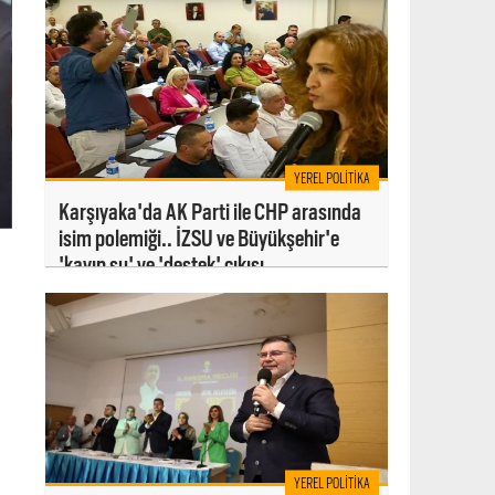
YEREL POLITIKA
Karşıyaka'da AK Parti ile CHP arasında
isim polemiği.. İZSU ve Büyükşehir'e
'kayıp su' ve 'destek' çıkışı
YEREL POLITIKA