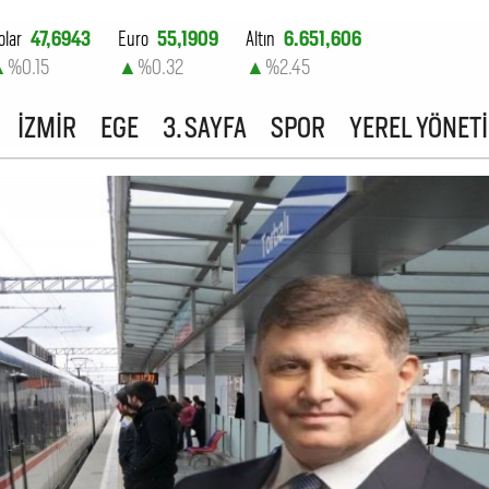
olar
47,6943
Euro
55,1909
Altın
6.651,606
▲
%0.15
▲
%0.32
▲
%2.45
ist-100
13.779,39
İZMİR
EGE
3. SAYFA
SPOR
YEREL YÖNET
▼
%-0.14