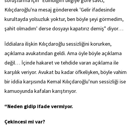
soruşturma için "Edindiğim bilgiye göre savcı,
Kılıçdaroğlu'na mesaj göndererek 'Gelir ifadesinde
kurultayda yolsuzluk yoktur, ben böyle şeyi görmedim,
şahit olmadım' derse dosyayı kapatırız demiş" diyor…
İddialara ilişkin Kılıçdaroğlu sessizliğini korurken,
açıklama avukatından geldi. Ama öyle böyle açıklama
değil… İçinde hakaret ve tehdide varan açıklama ile
karşılık veriyor. Avukat bu kadar öfkeliyken, böyle vahim
bir iddia karşısında Kemal Kılıçdaroğlu’nun sessizliği ise
kamuoyunda kafaları karıştırıyor.
“Neden gidip ifade vermiyor.
Çekincesi mi var?