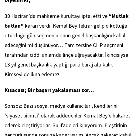
Diyelim ki;
30 Haziran’da mahkeme kurultayı iptal etti ve
“Mutlak
butlan”
kararı verdi. Kemal Bey tekrar gelip o koltuğa
oturduğu gün seçmenin onun genel başkanlığını kabul
edeceğini mi düşünüyor… Tam tersine CHP seçmeni
tarafından ciddi anlamda linçe uğrayacaktır. İkincisiyse
13 yıl genel başkanlık yaptığı parti baraj altı kalır.
Kimseyi de ikna edemez.
Kısacası; Bir başarı yakalaması zor…
Sonsöz: Bazı sosyal medya kullanıcıları, kendilerini
‘siyaset bilimci’ olarak addedenler Kemal Bey’e hakaret
ederek eleştiriyorlar. Bu ifadeleri kınıyorum. Eleştirinin
her türlüsünde sonuna kadar varım. Ancak hakaret kabul