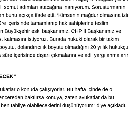
rekli somut adımları atacağına inanıyorum. Soruşturmanın
an bunu açıkça ifade etti. ‘Kimsenin mağdur olmasına izi
üre içerisinde tamamlanıp hak sahiplerine teslim
unan Büyükşehir eski başkanımız, CHP İl Başkanımız ve
t kalmasını istiyoruz. Burada hukuki olarak bir takım
 boyutu, dolandırıcılık boyutu olmadığını 20 yıllık hukukç
 süre içerisinde dışarı çıkmalarını ve adil yargılanmaları
LECEK”
Avukatlar o konuda çalışıyorlar. Bu hafta içinde de o
encereden bakılırsa konuya, zaten avukatlar da bu
da ben tahliye olabileceklerini düşünüyorum” diye açıkladı.