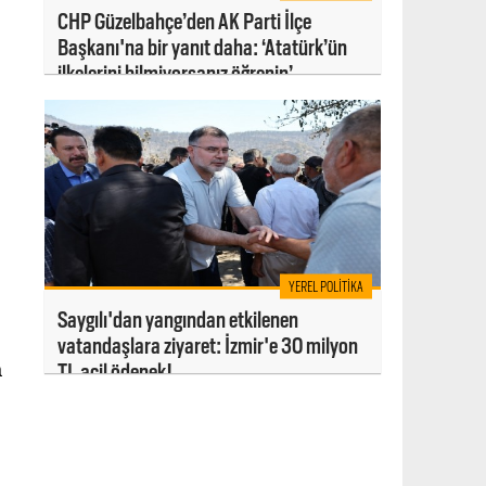
CHP Güzelbahçe’den AK Parti İlçe
Başkanı'na bir yanıt daha: ‘Atatürk’ün
ilkelerini bilmiyorsanız öğrenin’
YEREL POLITIKA
Saygılı'dan yangından etkilenen
vatandaşlara ziyaret: İzmir'e 30 milyon
a
TL acil ödenek!