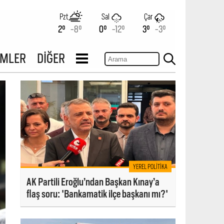
Pzt
Sal
Çar
2°
-8°
0°
-12°
3°
-3°
İMLER
DİĞER
YEREL POLITIKA
AK Partili Eroğlu’ndan Başkan Kınay’a
flaş soru: 'Bankamatik ilçe başkanı mı?'