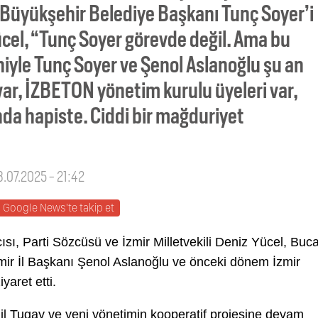
 Büyükşehir Belediye Başkanı Tunç Soyer’i
Yücel, “Tunç Soyer görevde değil. Ama bu
yle Tunç Soyer ve Şenol Aslanoğlu şu an
var, İZBETON yönetim kurulu üyeleri var,
anda hapiste. Ciddi bir mağduriyet
8.07.2025 - 21:42
Google News'te takip et
, Parti Sözcüsü ve İzmir Milletvekili Deniz Yücel, Buc
mir İl Başkanı Şenol Aslanoğlu ve önceki dönem İzmir
aret etti.
l Tugay ve yeni yönetimin kooperatif projesine devam