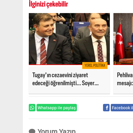
İlginizi çekebilir
YEREL POLITIKA
Tugay'ın cezaevini ziyaret
Pehliva
edeceği öğrenilmişti... Soyer
mesajı
talebi geri çevirdi
unutma
Whatsapp ile paylaş
Facebook i
Yorum Yazın