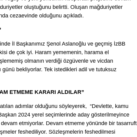
uriyetler oluştuğunu belirtti. Oluşan mağduriyetler
nda cezaevinde olduğunu açıkladı.
”
vinde İl Başkanımız Şenol Aslanoğlu ve geçmiş İzBB
ikisi de çok iyi. Haram yememenin, harama el
şlememiş olmanın verdiği özgüvenle ve vicdan
günü bekliyorlar. Tek istedikleri adil ve tutuksuz
VAM ETMEME KARARI ALDILAR”
etle atılan adımlar olduğunu söyleyerek, “Devlette, kamu
 Başkan 2024 yerel seçimlerinde aday gösterilmeyince
e devam etmiyorlar. Devam etmeme yönünde bir tasarruf
eşmeler feshediliyor. Sözleşmelerin feshedilmesi