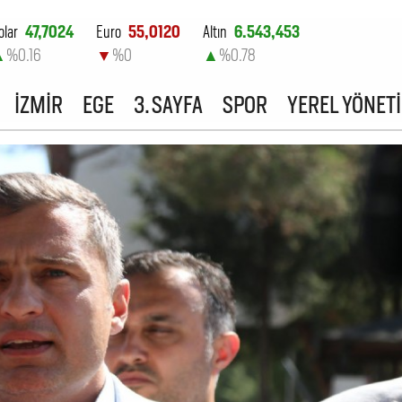
olar
47,7024
Euro
55,0120
Altın
6.543,453
▲
%0.16
▼
%0
▲
%0.78
ist-100
13.798,82
İZMİR
EGE
3. SAYFA
SPOR
YEREL YÖNET
▼
%0