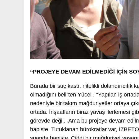
“PROJEYE DEVAM EDİLMEDİĞİ İÇİN S
Burada bir suç kastı, nitelikli dolandırıcılık
olmadığını belirten Yücel , “Yapılan iş ort
nedeniyle bir takım mağduriyetler ortaya çıkı
ortada. İnşaatların biraz yavaş ilerlemesi g
görevde değil. Ama bu projeye devam edil
hapiste. Tutuklanan bürokratlar var, İZBETON
şuanda hapiste. Ciddi bir mağduriyet yaşan