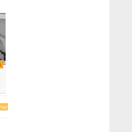
A
 Yap