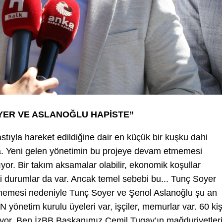
OYER VE ASLANOĞLU HAPİSTE”
 kastıyla hareket edildiğine dair en küçük bir kuşku dahi
ada. Yeni gelen yönetimin bu projeye devam etmemesi
yor. Bir takım aksamalar olabilir, ekonomik koşullar
ibi durumlar da var. Ancak temel sebebi bu... Tunç Soyer
memesi nedeniyle Tunç Soyer ve Şenol Aslanoğlu şu an
 yönetim kurulu üyeleri var, işçiler, memurlar var. 60 kiş
ıyor. Ben İzBB Başkanımız Cemil Tugay’ın mağduriyetler