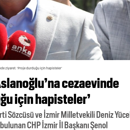
e ziyaret: ‘Proje durduğu için hapisteler’
Aslanoğlu’na cezaevinde
ğu için hapisteler’
i Sözcüsü ve İzmir Milletvekili Deniz Yücel
 bulunan CHP İzmir İl Başkanı Şenol