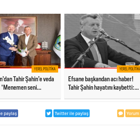
YEREL POLITIKA
YEREL POLITIK
n’dan Tahir Şahin’e veda
Efsane başkandan acı haber!
: 'Menemen seni
Tahir Şahin hayatını kaybetti:
yacak!'
Cenaze tarihi belli oldu
le paylaş
Twitter ile paylaş
Yorum