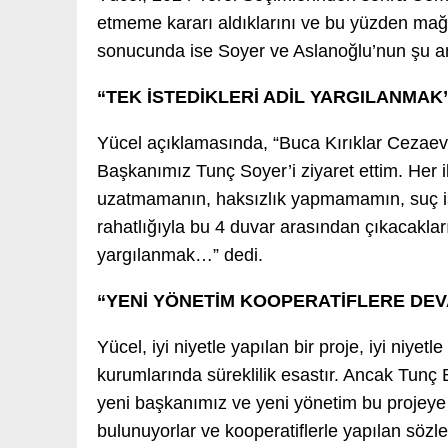
etmeme kararı aldıklarını ve bu yüzden mağd
sonucunda ise Soyer ve Aslanoğlu’nun şu a
“TEK İSTEDİKLERİ ADİL YARGILANMAK
Yücel açıklamasında, “Buca Kırıklar Cezae
Başkanımız Tunç Soyer’i ziyaret ettim. Her 
uzatmamanın, haksızlık yapmamamın, suç i
rahatlığıyla bu 4 duvar arasından çıkacakları 
yargılanmak…” dedi.
“YENİ YÖNETİM KOOPERATİFLERE DE
Yücel, iyi niyetle yapılan bir proje, iyi niy
kurumlarında süreklilik esastır. Ancak Tunç
yeni başkanımız ve yeni yönetim bu projey
bulunuyorlar ve kooperatiflerle yapılan sözl