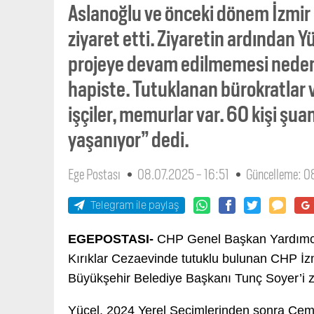
Aslanoğlu ve önceki dönem İzmir
ziyaret etti. Ziyaretin ardından 
projeye devam edilmemesi nedeni
hapiste. Tutuklanan bürokratlar 
işçiler, memurlar var. 60 kişi şu
yaşanıyor” dedi.
Ege Postası
08.07.2025 - 16:51
Güncelleme: 0
Telegram ile paylaş
EGEPOSTASI-
CHP Genel Başkan Yardımcısı
Kırıklar Cezaevinde tutuklu bulunan CHP İz
Büyükşehir Belediye Başkanı Tunç Soyer’i ziy
Yücel, 2024 Yerel Seçimlerinden sonra Cemi