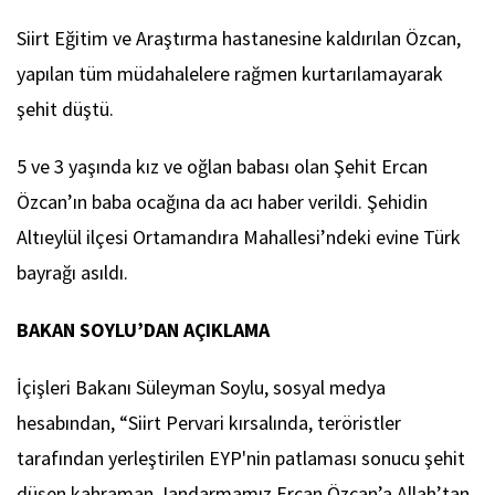
Siirt Eğitim ve Araştırma hastanesine kaldırılan Özcan,
yapılan tüm müdahalelere rağmen kurtarılamayarak
şehit düştü.
5 ve 3 yaşında kız ve oğlan babası olan Şehit Ercan
Özcan’ın baba ocağına da acı haber verildi. Şehidin
Altıeylül ilçesi Ortamandıra Mahallesi’ndeki evine Türk
bayrağı asıldı.
BAKAN SOYLU’DAN AÇIKLAMA
İçişleri Bakanı Süleyman Soylu, sosyal medya
hesabından, “Siirt Pervari kırsalında, teröristler
tarafından yerleştirilen EYP'nin patlaması sonucu şehit
düşen kahraman Jandarmamız Ercan Özcan’a Allah’tan