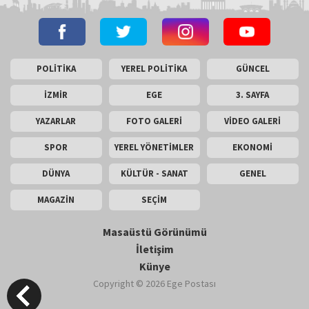
POLİTİKA
YEREL POLİTİKA
GÜNCEL
İZMİR
EGE
3. SAYFA
YAZARLAR
FOTO GALERİ
VİDEO GALERİ
SPOR
YEREL YÖNETİMLER
EKONOMİ
DÜNYA
KÜLTÜR - SANAT
GENEL
MAGAZİN
SEÇİM
Masaüstü Görünümü
İletişim
Künye
Copyright © 2026 Ege Postası