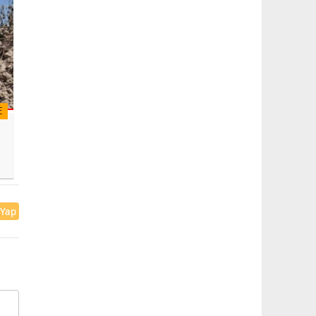
E
 Yap