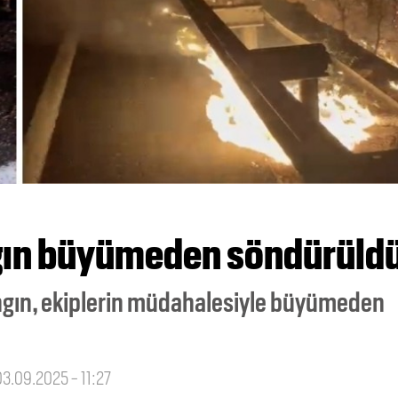
ngın büyümeden söndürüld
ngın, ekiplerin müdahalesiyle büyümeden
03.09.2025 - 11:27