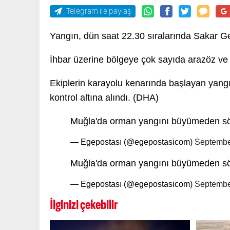
Telegram ile paylaş
Yangın, dün saat 22.30 sıralarında Sakar Ge
İhbar üzerine bölgeye çok sayıda arazöz ve M
Ekiplerin karayolu kenarında başlayan yan
kontrol altına alındı. (DHA)
Muğla'da orman yangını büyümeden s
— Egepostası (@egepostasicom)
Septembe
Muğla'da orman yangını büyümeden sö
— Egepostası (@egepostasicom)
Septembe
İlginizi çekebilir