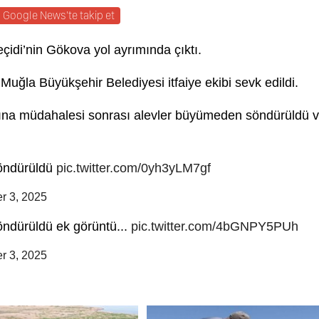
Google News'te takip et
çidi’nin Gökova yol ayrımında çıktı.
uğla Büyükşehir Belediyesi itfaiye ekibi sevk edildi.
gına müdahalesi sonrası alevler büyümeden söndürüldü 
öndürüldü
pic.twitter.com/0yh3yLM7gf
r 3, 2025
ndürüldü ek görüntü...
pic.twitter.com/4bGNPY5PUh
r 3, 2025