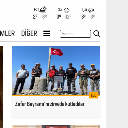
Pzt
Sal
Çar
2°
-8°
0°
-12°
3°
-3°
İMLER
DİĞER
EGE
Zafer Bayramı'nı zirvede kutladılar