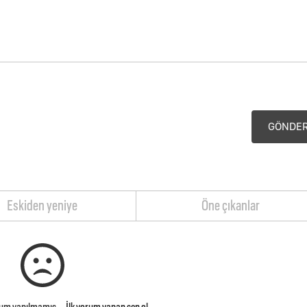
GÖNDE
Eskiden yeniye
Öne çıkanlar