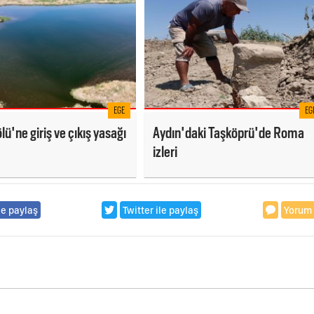
EGE
EG
lü'ne giriş ve çıkış yasağı
Aydın'daki Taşköprü'de Roma
izleri
le paylaş
Twitter ile paylaş
Yorum