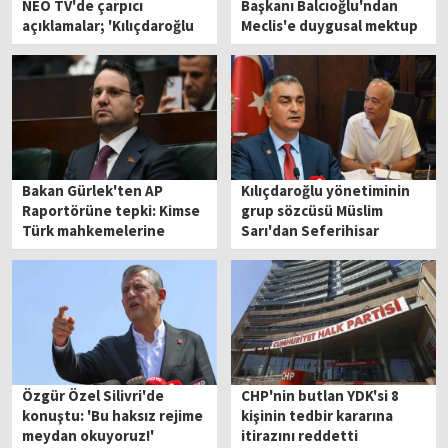
NEO TV'de çarpıcı
Başkanı Balcıoğlu'ndan
açıklamalar; 'Kılıçdaroğlu
Meclis'e duygusal mektup
şu an bir paratoner görevi
görüyor'
Bakan Gürlek'ten AP
Kılıçdaroğlu yönetiminin
Raportörüne tepki: Kimse
grup sözcüsü Müslim
Türk mahkemelerine
Sarı'dan Seferihisar
parmak sallayamaz
mesajı!
Özgür Özel Silivri'de
CHP'nin butlan YDK'si 8
konuştu: 'Bu haksız rejime
kişinin tedbir kararına
meydan okuyoruz!'
itirazını reddetti