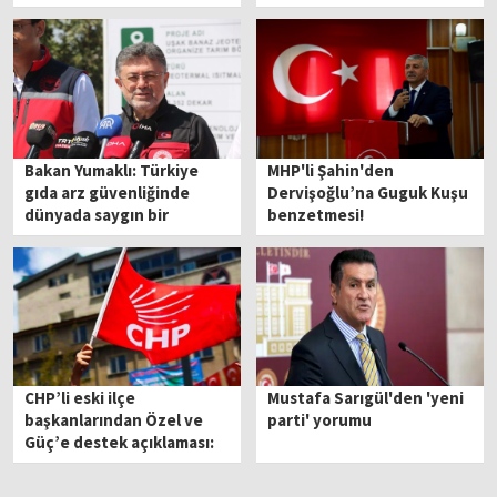
Bakan Yumaklı: Türkiye
MHP'li Şahin'den
gıda arz güvenliğinde
Dervişoğlu’na Guguk Kuşu
dünyada saygın bir
benzetmesi!
konuma geldi
CHP’li eski ilçe
Mustafa Sarıgül'den 'yeni
başkanlarından Özel ve
parti' yorumu
Güç’e destek açıklaması:
'CHP makamların değil,
örgütün partisidir'