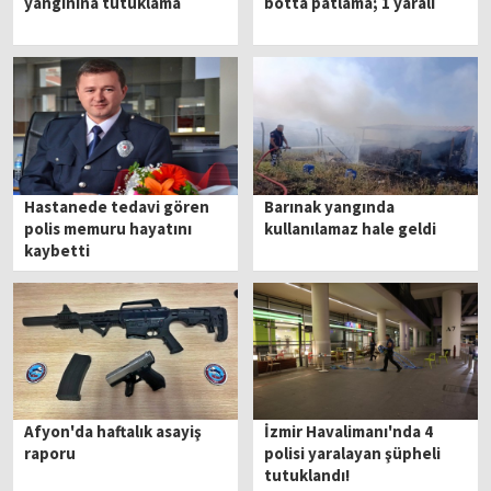
yangınına tutuklama
botta patlama; 1 yaralı
Hastanede tedavi gören
Barınak yangında
polis memuru hayatını
kullanılamaz hale geldi
kaybetti
Afyon'da haftalık asayiş
İzmir Havalimanı'nda 4
raporu
polisi yaralayan şüpheli
tutuklandı!