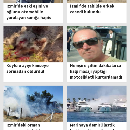
İzmir'de eski eşini ve
İzmir'de sahilde erkek
oğlunu otomobille
cesedi bulundu
yaralayan sanığa hapis
cezası!
Köylü o ayıyı kimseye
Hemşire çiftin dakikalarca
sormadan öldürdü!
kalp masajı yaptığı
motosikletli kurtarılamadı
İzmir'deki orman
Marinaya demirli lastik