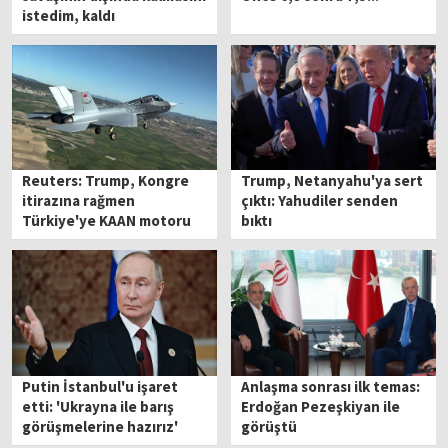
istedim, kaldı
Reuters: Trump, Kongre
Trump, Netanyahu'ya sert
itirazına rağmen
çıktı: Yahudiler senden
Türkiye'ye KAAN motoru
bıktı
satışına onay vermeye
hazırlanıyor
Putin İstanbul'u işaret
Anlaşma sonrası ilk temas:
etti: 'Ukrayna ile barış
Erdoğan Pezeşkiyan ile
görüşmelerine hazırız'
görüştü