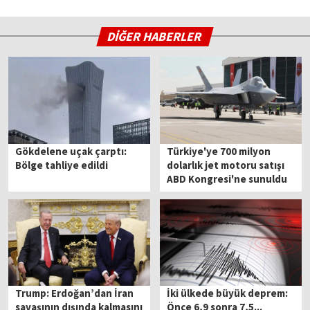
DİĞER HABERLER
Gökdelene uçak çarptı:
Türkiye'ye 700 milyon
Bölge tahliye edildi
dolarlık jet motoru satışı
ABD Kongresi'ne sunuldu
Trump: Erdoğan’dan İran
İki ülkede büyük deprem:
savaşının dışında kalmasını
Önce 6,9 sonra 7,5...