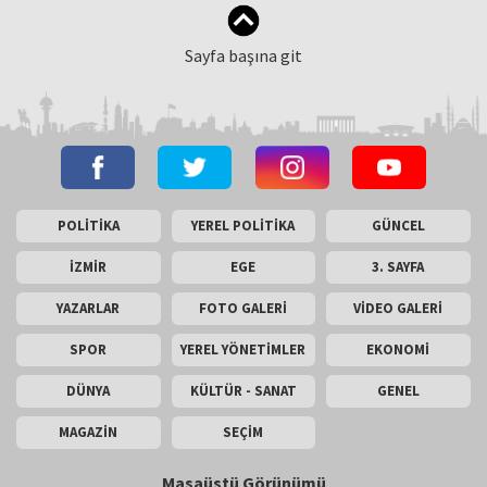
Sayfa başına git
POLİTİKA
YEREL POLİTİKA
GÜNCEL
İZMİR
EGE
3. SAYFA
YAZARLAR
FOTO GALERİ
VİDEO GALERİ
SPOR
YEREL YÖNETİMLER
EKONOMİ
DÜNYA
KÜLTÜR - SANAT
GENEL
MAGAZİN
SEÇİM
Masaüstü Görünümü