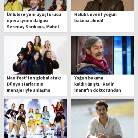
Ünlülere yeni uyuşturucu
Haluk Levent yoğun
operasyonu dalgası:
bakıma alındı!
Serenay Sarıkaya, Mabel
Matiz, Onur Tuna...
Manifest’ten global atak:
Yoğun bakıma
Dünya starlarının
kaldırılmıştı.. Kadir
menajeriyle anlaşma
İnanır'ın doktorundan
açıklama