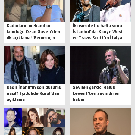
Kadınların mekandan
İki isim de bu hafta sonu
kovduğu Ozan Güven'den
İstanbul'da: Kanye West
ilk açıklama! 'Benim için
ve Travis Scott'ın İtalya
çok ağırdı'
konserleri iptal edildi!
Kadir İnanır'ın son durumu
Sevilen şarkıcı Haluk
nasıl? Eşi Jülide Kural'dan
Levent'ten sevindiren
açıklama
haber