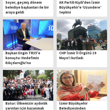
Soyer, geçmiş dönem
AK Partili Kişili'den İzmir
belediye başkanları ile bir
Büyükşehir'e ‘Uzundere’
araya geldi
tepkisi
Başkan Engin TR35'e
CHP İzmir İl Örgütü 19
konuştu: Hedefimiz
Mayıs'ı kutladı
Kılıçdaroğlu'nu
Cumhurbaşkanı yapmak
Batur: Ülkemizin aydınlık
İzmir Büyükşehir
yarınları için kazanmak
Belediyesinden