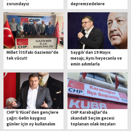
zorundayız
depremzedelere
"konutları boşaltın"
tebligatı
Millet İttifakı Gaziemir'de
Saygılı’dan 19 Mayıs
tek vücut!
mesajı; Aynı heyecanla ve
emin adımlarla
CHP’li Yücel’den gençlere
CHP Karabağlar'da
çağrı: Gelin kaygısız
skandal! Seçim gecesi
günler için oy kullanalım
toplanan ıslak imzaları
çaycı teslim aldı!