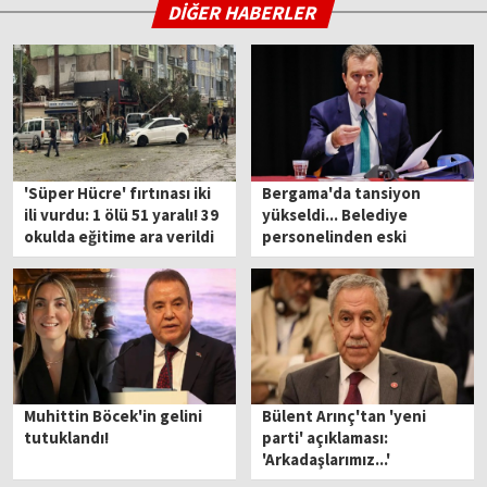
DİĞER HABERLER
'Süper Hücre' fırtınası iki
Bergama'da tansiyon
ili vurdu: 1 ölü 51 yaralı! 39
yükseldi... Belediye
okulda eğitime ara verildi
personelinden eski
başkan için flaş iddia: Silah
doğrultarak tehdit etti!
Muhittin Böcek'in gelini
Bülent Arınç'tan 'yeni
tutuklandı!
parti' açıklaması:
'Arkadaşlarımız...'