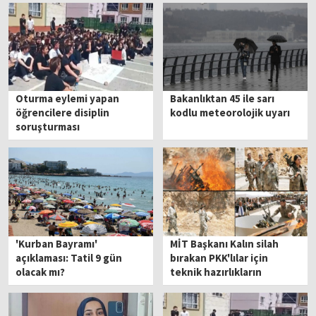
Oturma eylemi yapan
Bakanlıktan 45 ile sarı
öğrencilere disiplin
kodlu meteorolojik uyarı
soruşturması
'Kurban Bayramı'
MİT Başkanı Kalın silah
açıklaması: Tatil 9 gün
bırakan PKK'lılar için
olacak mı?
teknik hazırlıkların
başladığını duyurdu