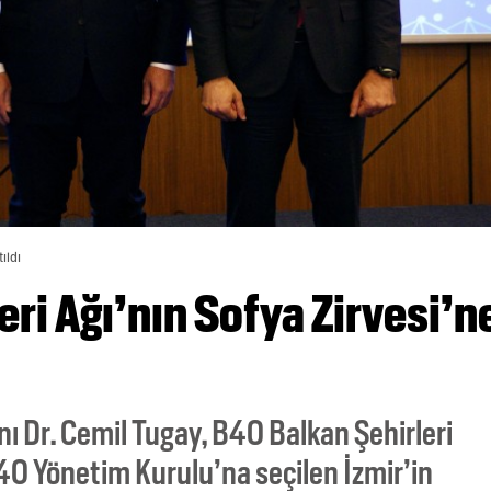
ıldı
eri Ağı’nın Sofya Zirvesi’n
ı Dr. Cemil Tugay, B40 Balkan Şehirleri
 B40 Yönetim Kurulu’na seçilen İzmir’in