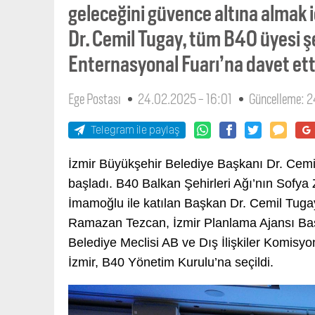
geleceğini güvence altına almak i
Dr. Cemil Tugay, tüm B40 üyesi şe
Enternasyonal Fuarı’na davet ett
Ege Postası
24.02.2025 - 16:01
Güncelleme: 2
Telegram ile paylaş
İzmir Büyükşehir Belediye Başkanı Dr. Cemil
başladı. B40 Balkan Şehirleri Ağı’nın Sofya
İmamoğlu ile katılan Başkan Dr. Cemil Tugay
Ramazan Tezcan, İzmir Planlama Ajansı Başk
Belediye Meclisi AB ve Dış İlişkiler Komisyon
İzmir, B40 Yönetim Kurulu’na seçildi.