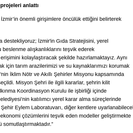
rojeleri anlattı
zmir’in önemli girişimlere öncülük ettiğini belirterek
la destekliyoruz; İzmir'in Gıda Stratejisini, yerel
u beslenme alışkanlıklarını teşvik ederek
erişimini kolaylaştıracak şekilde hazırlamaktayız. Aynı
k için tarım arazilerimizi ve su kaynaklarımızı korumak
 AB'nin İklim Nötr ve Akıllı Şehirler Misyonu kapsamında
ildi. Misyon Şehri ile ilgili kararlar, şehrin kilit
kınma Koordinasyon Kurulu ile işbirliği içinde
elediyesi’nin katılımcı yerel karar alma süreçlerinde
n Şehir Eylem Laboratuvarı, diğer kentlere uyarlanabilece
l ekonomi çözümlerini teşvik eden modeller geliştirmekte
 somutlaştırmaktadır.”