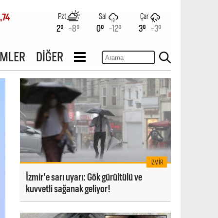
Pzt
Sal
Çar
,74
2°
-8°
0°
-12°
3°
-3°
İMLER
DİĞER
İZMIR
İzmir'e sarı uyarı: Gök gürültülü ve
kuvvetli sağanak geliyor!