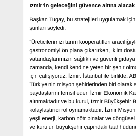
İzmir’in geleceğini güvence altına alacak p
Başkan Tugay, bu stratejileri uygulamak için İ
şunları söyledi:
“Üreticilerimizi tarım kooperatifleri aracılığıy
gastronomiyi ön plana çıkarırken, iklim dost
vatandaşlarımızın sağlıklı ve güvenli gıdaya 
zamanda, kendi kendine yeten bir şehir olma
için çalışıyoruz. İzmir, İstanbul ile birlikte,
Türkiye'nin misyon şehirlerinden biri olarak seç
paydaşlarını temsil eden İzmir Ekonomik Kal
alınmaktadır ve bu kurul, İzmir Büyükşehir B
kolaylaştırıcı rol oynamaktadır. İzmir Misyo
yeşil enerji, karbon nötr binalar ve döngüse
ve kurulun büyükşehir çapındaki taahhüdünü