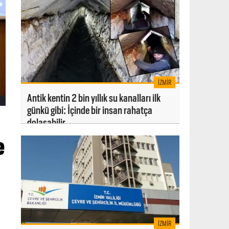
İZMIR
Antik kentin 2 bin yıllık su kanalları ilk
günkü gibi: İçinde bir insan rahatça
dolaşabilir
e
İZMIR