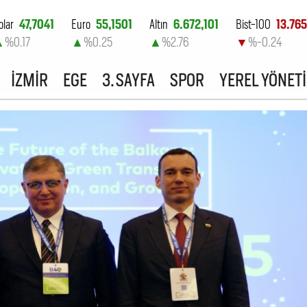
olar
47,7041
Euro
55,1501
Altın
6.672,101
Bist-100
13.765
▲
%0.17
▲
%0.25
▲
%2.76
▼
%-0.24
İZMİR
EGE
3. SAYFA
SPOR
YEREL YÖNET