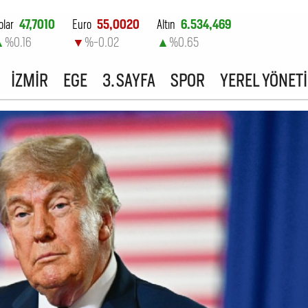
olar
47,7010
Euro
55,0020
Altın
6.534,469
▲
%0.16
▼
%-0.02
▲
%0.65
ist-100
13.798,82
İZMİR
EGE
3. SAYFA
SPOR
YEREL YÖNET
▼
%0