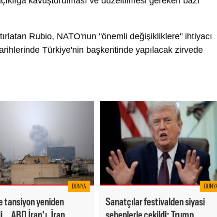
açıklığa kavuşturulması ve düzeltilmesi gereken bazı
atırlatan Rubio, NATO'nun "önemli değişikliklere" ihtiyacı
arihlerinde Türkiye'nin başkentinde yapılacak zirvede
DÜNYA
DÜNY
 tansiyon yeniden
Sanatçılar festivalden siyasi
... ABD İran'ı, İran
sebeplerle çekildi; Trump