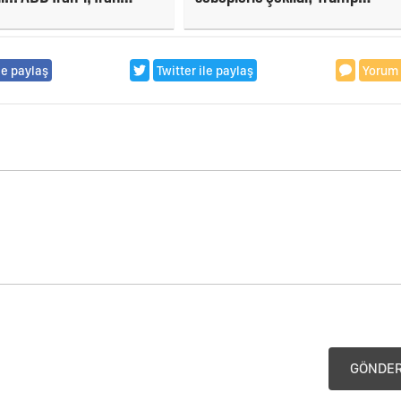
i vurdu
'Sahneye ben çıkarım' dedi!
le paylaş
Twitter ile paylaş
Yorum
GÖNDE