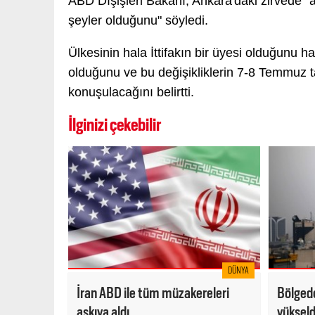
ABD Dışişleri Bakanı, Ankara'daki zirvede "
şeyler olduğunu" söyledi.
Ülkesinin hala İttifakın bir üyesi olduğunu h
olduğunu ve bu değişikliklerin 7-8 Temmuz t
konuşulacağını belirtti.
İlginizi çekebilir
DÜNYA
İran ABD ile tüm müzakereleri
Bölgede
askıya aldı
yükseldi