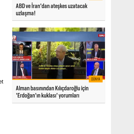
ABD ve İran'dan ateşkes uzatacak
uzlaşma!
DÜNYA
et
Alman basınından Kılıçdaroğlu için
'Erdoğan'ın kuklası' yorumları