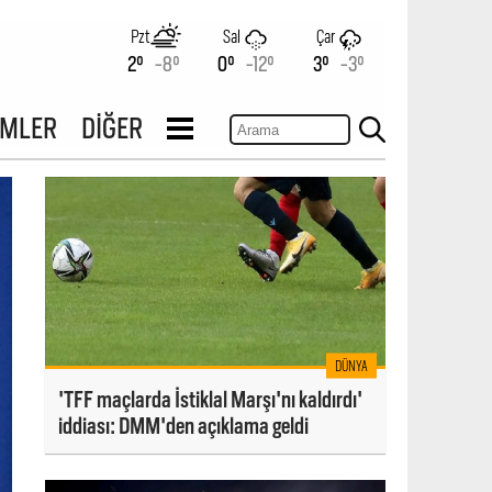
Pzt
Sal
Çar
2°
-8°
0°
-12°
3°
-3°
İMLER
DİĞER
DÜNYA
'TFF maçlarda İstiklal Marşı'nı kaldırdı'
iddiası: DMM'den açıklama geldi