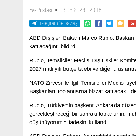
Ege Postası
03.06.2026 - 20:18
Telegram ile paylaş
ABD Dışişleri Bakanı Marco Rubio, Başkan 
katılacağını" bildirdi.
Rubio, Temsilciler Meclisi Dış İlişkiler Komi
2027 mali yılı bütçe talebi ve diğer uluslarara
NATO Zirvesi ile ilgili Temsilciler Meclisi ü
Başkanları Toplantısı'na bizzat katılacak." de
Rubio, Türkiye'nin başkenti Ankara'da düze
gerçekleştireceği bir sonraki toplantının, m
düşünüyorum." ifadesini kullandı.