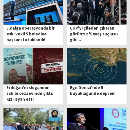
5.dalga operasyonda bir
CHP'yi çileden çıkaran
eski vekil 5 belediye
görüntü: 'Savaş suçlusu
başkanı tutuklandı!
gibi...'
Erdoğan'ın sloganının
Ege Denizi'nde 5
sahibi cezaevinde çıktı:
büyüklüğünde deprem
Kızı isyan etti