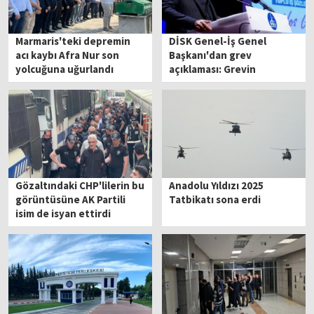
Marmaris'teki depremin
DİSK Genel-İş Genel
acı kaybı Afra Nur son
Başkanı'dan grev
yolcuğuna uğurlandı
açıklaması: Grevin
sorumlusu Büyükşehir'dir
Gözaltındaki CHP'lilerin bu
Anadolu Yıldızı 2025
görüntüsüne AK Partili
Tatbikatı sona erdi
isim de isyan ettirdi