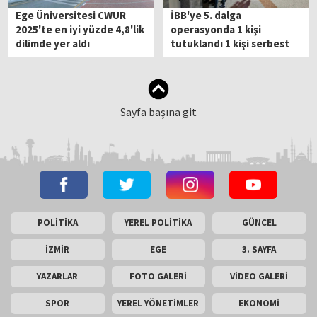
Ege Üniversitesi CWUR
İBB'ye 5. dalga
2025'te en iyi yüzde 4,8'lik
operasyonda 1 kişi
dilimde yer aldı
tutuklandı 1 kişi serbest
bırakıldı
Sayfa başına git
POLİTİKA
YEREL POLİTİKA
GÜNCEL
İZMİR
EGE
3. SAYFA
YAZARLAR
FOTO GALERİ
VİDEO GALERİ
SPOR
YEREL YÖNETİMLER
EKONOMİ