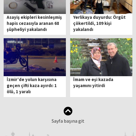
Asayiş ekipleri kesinleşmiş
Yerlikaya duyurdu: Örgüt
hapis cezasıyla aranan 68
çökertildi, 109 kişi
şüpheliyi yakalandı
yakalandı
İzmir’de yolun karşısına
İmam ve eşi kazada
geçen çifti kaza ayırdı: 1
yaşamını yitirdi
ölü, 1 yaralı
Sayfa başına git