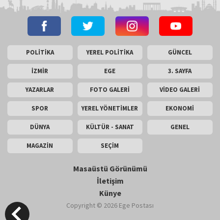
POLİTİKA
YEREL POLİTİKA
GÜNCEL
İZMİR
EGE
3. SAYFA
YAZARLAR
FOTO GALERİ
VİDEO GALERİ
SPOR
YEREL YÖNETİMLER
EKONOMİ
DÜNYA
KÜLTÜR - SANAT
GENEL
MAGAZİN
SEÇİM
Masaüstü Görünümü
İletişim
Künye
Copyright © 2026 Ege Postası