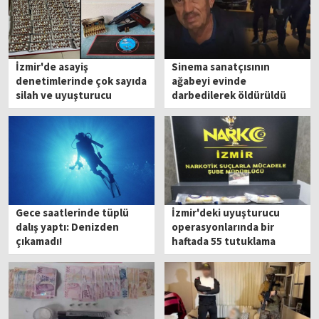
İzmir'de asayiş
Sinema sanatçısının
denetimlerinde çok sayıda
ağabeyi evinde
silah ve uyuşturucu
darbedilerek öldürüldü
madde ele geçirildi
Gece saatlerinde tüplü
İzmir'deki uyuşturucu
dalış yaptı: Denizden
operasyonlarında bir
çıkamadı!
haftada 55 tutuklama