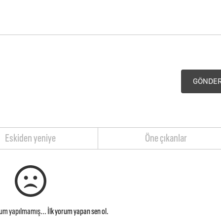
GÖNDE
Eskiden yeniye
Öne çıkanlar
rum yapılmamış...
İlk yorum yapan sen ol.