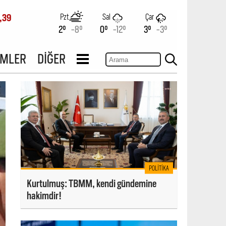
Pzt
Sal
Çar
,39
2°
-8°
0°
-12°
3°
-3°
İMLER
DİĞER
POLITIKA
Kurtulmuş: TBMM, kendi gündemine
hakimdir!