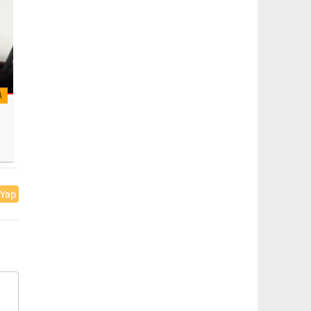
A
 Yap