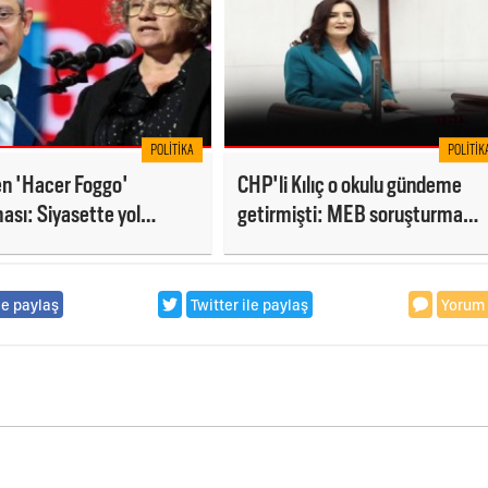
POLITIKA
POLITIK
en 'Hacer Foggo'
CHP'li Kılıç o okulu gündeme
ası: Siyasette yol
getirmişti: MEB soruşturma
 olur'
başlattı!
le paylaş
Twitter ile paylaş
Yorum