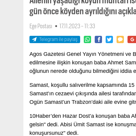
gün önce köyden ayrıldığını açıkla
Ege Postası
17.11.2023 - 11:33
Telegram ile paylaş
Agos Gazetesi Genel Yayın Yönetmeni ve Bir
edilmesine ilişkin konuşan baba Ahmet Sam
oğlunun nerede olduğunu bilmediğini iddia e
Samast, koşullu salıverilme kapsamında 15 
Samast’ın cezaevi çıkışında ailesi tarafından
Ogün Samast’un Trabzon’daki aile evine gitm
10Haber’den Hazar Dost’a konuşan baba Ahm
gelsin" dedi. Abisi Ümit Samast ise konuşma
konuşursunuz" dedi.