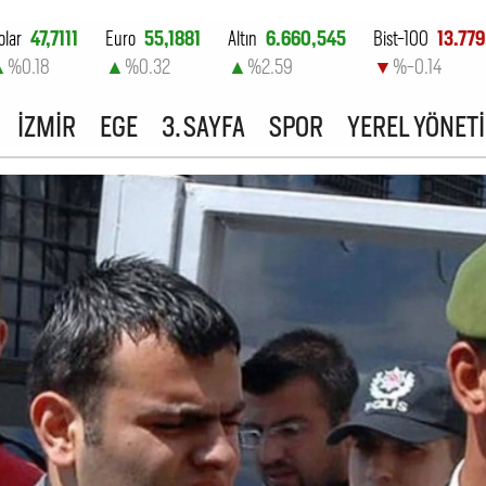
olar
47,7111
Euro
55,1881
Altın
6.660,545
Bist-100
13.779
▲
%0.18
▲
%0.32
▲
%2.59
▼
%-0.14
İZMİR
EGE
3. SAYFA
SPOR
YEREL YÖNET