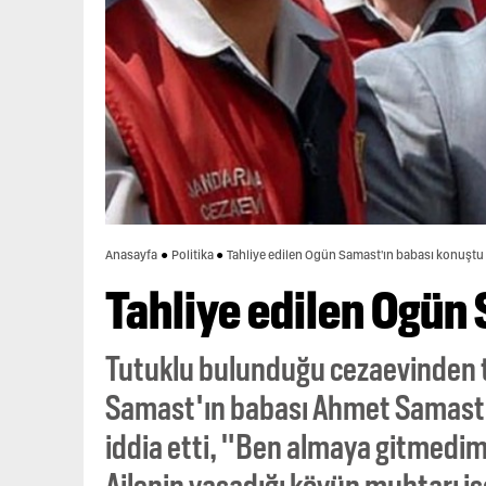
Anasayfa
Politika
Tahliye edilen Ogün Samast'ın babası konuştu
Tahliye edilen Ogün
Tutuklu bulunduğu cezaevinden ta
Samast'ın babası Ahmet Samast,
iddia etti, "Ben almaya gitmedim.
Ailenin yaşadığı köyün muhtarı is