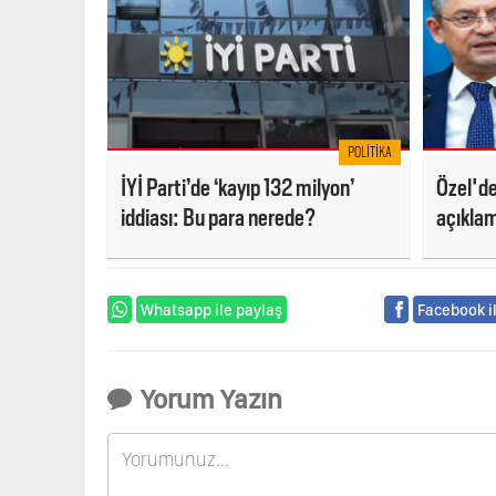
POLITIKA
İYİ Parti’de ‘kayıp 132 milyon’
Özel'd
iddiası: Bu para nerede?
açıklam
kazaları
Whatsapp ile paylaş
Facebook i
Yorum Yazın