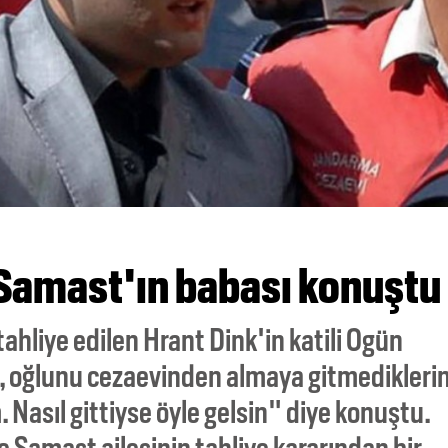
 Samast'ın babası konuştu
hliye edilen Hrant Dink'in katili Ogün
 oğlunu cezaevinden almaya gitmediklerin
 Nasıl gittiyse öyle gelsin" diye konuştu.
e Samast ailesinin tahliye kararından bir