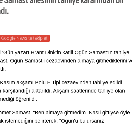
dı.
Google News'te takip et
Gün yazarı Hrant Dink’in katili Ogün Samast’ın tahliye
ast, Ogün Samast'ı cezaevinden almaya gitmediklerini v
tti.
Kasım akşamı Bolu F Tipi cezaevinden tahliye edildi.
 karşılandığı aktarıldı. Akşam saatlerinde tahliye olan
ediği öğrenildi.
et Samast, "Ben almaya gitmedim. Nasıl gittiyse öyle
k istemediğini belirterek, "Ogün’ü bulursanız