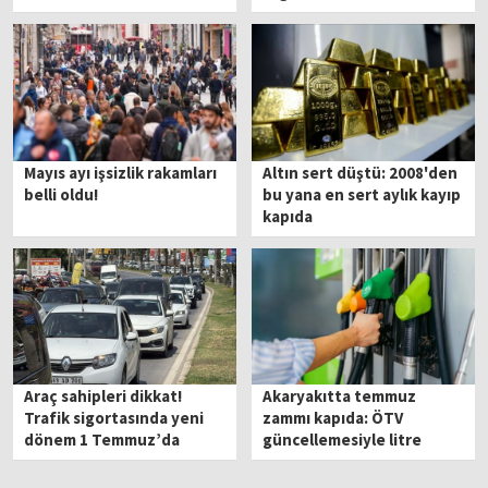
Mayıs ayı işsizlik rakamları
Altın sert düştü: 2008'den
belli oldu!
bu yana en sert aylık kayıp
kapıda
Araç sahipleri dikkat!
Akaryakıtta temmuz
Trafik sigortasında yeni
zammı kapıda: ÖTV
dönem 1 Temmuz’da
güncellemesiyle litre
başlıyor
fiyatları ne kadar olacak?