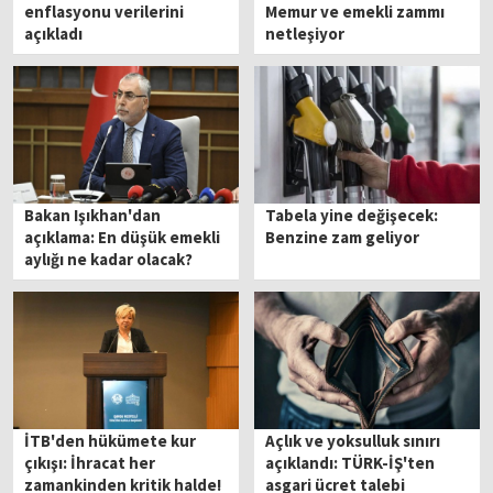
enflasyonu verilerini
Memur ve emekli zammı
açıkladı
netleşiyor
Bakan Işıkhan'dan
Tabela yine değişecek:
açıklama: En düşük emekli
Benzine zam geliyor
aylığı ne kadar olacak?
İTB'den hükümete kur
Açlık ve yoksulluk sınırı
çıkışı: İhracat her
açıklandı: TÜRK-İŞ'ten
zamankinden kritik halde!
asgari ücret talebi