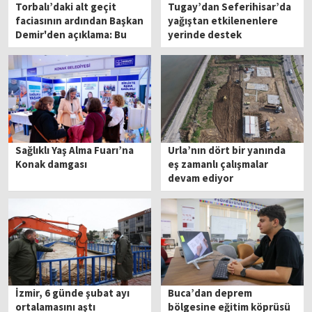
Torbalı’daki alt geçit
Tugay’dan Seferihisar’da
faciasının ardından Başkan
yağıştan etkilenenlere
Demir'den açıklama: Bu
yerinde destek
olayda kusurumuz yok!
Sağlıklı Yaş Alma Fuarı’na
Urla’nın dört bir yanında
Konak damgası
eş zamanlı çalışmalar
devam ediyor
İzmir, 6 günde şubat ayı
Buca’dan deprem
ortalamasını aştı
bölgesine eğitim köprüsü