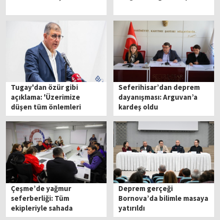
Tugay'dan özür gibi
Seferihisar’dan deprem
açıklama: 'Üzerimize
dayanışması: Arguvan’a
düşen tüm önlemleri
kardeş oldu
alacağız'
Çeşme’de yağmur
Deprem gerçeği
seferberliği: Tüm
Bornova’da bilimle masaya
ekipleriyle sahada
yatırıldı