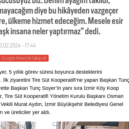
pmayacağım diye bu hikâyeden vazgeçer
re, ülkeme hizmet edeceğim. Mesele esir
aşk insana neler yaptırmaz” dedi.
03.02.2024 - 17:44
Google News'te takip et
r, 5 yıllık görev süresi boyunca desteklerini
. İlk ziyaretini Tire Süt Kooperatifi’ne yapan Başkan Tun
arette Başkan Tunç Soyer’in yanı sıra İzmir Köy Koop
r, Tire Süt Kooperatifi Yönetim Kurulu Başkanı Osman
Vekili Murat Aydın, İzmir Büyükşehir Belediyesi Genel
 ve üreticiler yer aldı.