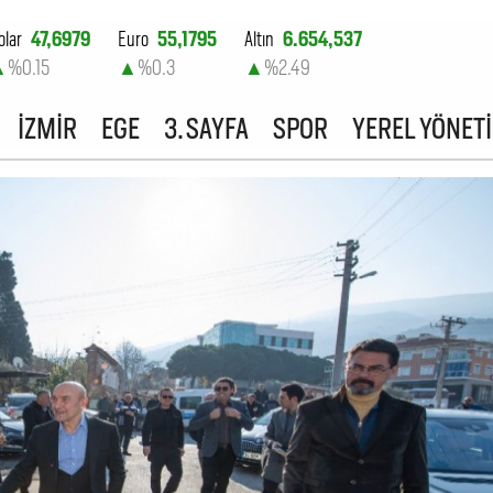
olar
47,6979
Euro
55,1795
Altın
6.654,537
▲
%0.15
▲
%0.3
▲
%2.49
ist-100
13.779,39
İZMİR
EGE
3. SAYFA
SPOR
YEREL YÖNET
▼
%-0.14