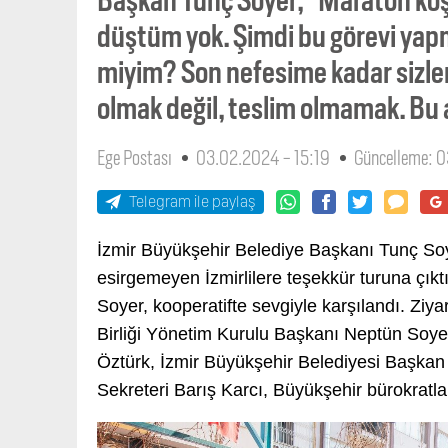
düştüm yok. Şimdi bu görevi ya
miyim? Son nefesime kadar sizle
olmak değil, teslim olmamak. Bu 
Ege Postası
03.02.2024 - 15:19
Güncelleme: 
Telegram ile paylaş
İzmir Büyükşehir Belediye Başkanı Tunç Soye
esirgemeyen İzmirlilere teşekkür turuna çıktı
Soyer, kooperatifte sevgiyle karşılandı. Ziy
Birliği Yönetim Kurulu Başkanı Neptün Soye
Öztürk, İzmir Büyükşehir Belediyesi Başkan 
Sekreteri Barış Karcı, Büyükşehir bürokratları