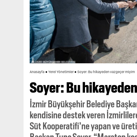
Anasayfa
Yerel Yönetimler
Soyer: Bu hikayeden vazgeçer miyim
Soyer: Bu hikayede
İzmir Büyükşehir Belediye Başkanı
kendisine destek veren İzmirlilere 
Süt Kooperatifi’ne yapan ve üreti
Başkan Tunç Soyer, “Maraton koş