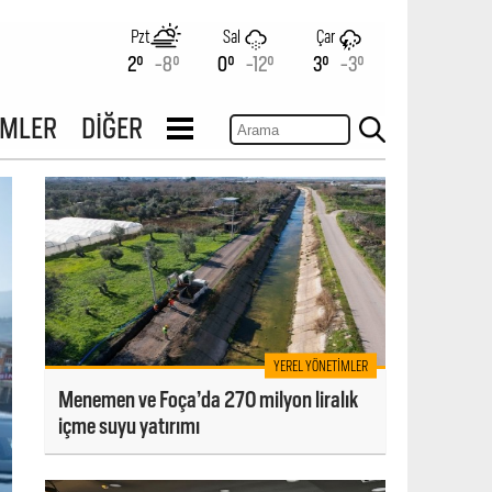
Pzt
Sal
Çar
2°
-8°
0°
-12°
3°
-3°
İMLER
DİĞER
YEREL YÖNETIMLER
Menemen ve Foça’da 270 milyon liralık
içme suyu yatırımı