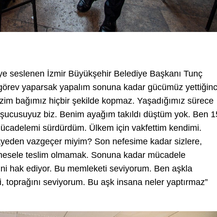
 diye seslenen İzmir Büyükşehir Belediye Başkanı Tunç
 görev yaparsak yapalım sonuna kadar gücümüz yettiğin
zim bağımız hiçbir şekilde kopmaz. Yaşadığımız sürece
şucusuyuz biz. Benim ayağım takıldı düştüm yok. Ben 1
 mücadelemi sürdürdüm. Ülkem için vakfettim kendimi.
yeden vazgeçer miyim? Son nefesime kadar sizlere,
 mesele teslim olmamak. Sonuna kadar mücadele
ini hak ediyor. Bu memleketi seviyorum. Ben aşkla
, toprağını seviyorum. Bu aşk insana neler yaptırmaz”