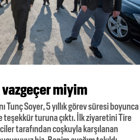
n vazgeçer miyim
 Tunç Soyer, 5 yıllık görev süresi boyunca
teşekkür turuna çıktı. İlk ziyaretini Tire
ciler tarafından coşkuyla karşılanan
ucusuyuz biz. Benim ayağım takıldı,