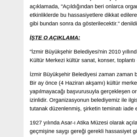
açıklamada, "Açıldığından beri onlarca orga
etkinliklerde bu hassasiyetlere dikkat edil
gibi bundan sonra da gösterilecektir." denildi
İŞTE O AÇIKLAMA:
"İzmir Büyükşehir Belediyesi'nin 2010 yıllın
Kültür Merkezi kültür sanat, konser, toplantı
İzmir Büyükşehir Belediyesi zaman zaman bura
Bir ay önce (4 Haziran akşamı) kültür merkezin
yapılmayacağı başvurusuyla gerçekleşen o
izinlidir. Organizasyonun belediyemiz ile ilg
tutanak düzenlenmiş, şirketin teminatı iade 
1927 yılında Asar-ı Atika Müzesi olarak açıl
geçmişine saygı gereği gerekli hassasiyet gö