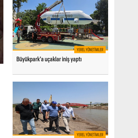
YEREL YÖNETIMLER
Büyükpark’a uçaklar iniş yaptı
a
YEREL YÖNETIMLER