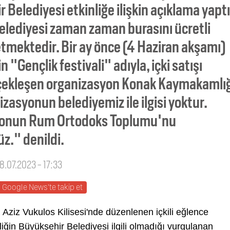
 Belediyesi etkinliğe ilişkin açıklama yaptı
elediyesi zaman zaman burasını ücretli
 etmektedir. Bir ay önce (4 Haziran akşamı)
n "Gençlik festivali" adıyla, içki satışı
çekleşen organizasyon Konak Kaymakamlığ
izasyonun belediyemiz ile ilgisi yoktur.
asyonun Rum Ortodoks Toplumu'nu
z." denildi.
8.07.2023 - 17:33
Google News'te takip et
 Aziz Vukulos Kilisesi'nde düzenlenen içkili eğlence
iğin Büyükşehir Belediyesi ilgili olmadığı vurgulanan