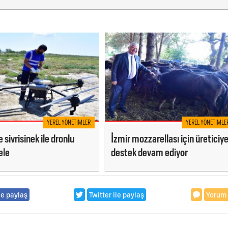
YEREL YÖNETIMLER
YEREL YÖNETIMLE
 sivrisinek ile dronlu
İzmir mozzarellası için üreticiy
ele
destek devam ediyor
le paylaş
Twitter ile paylaş
Yorum