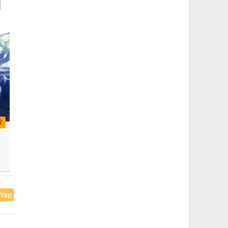
R
e
 Yap