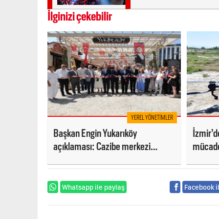
İlginizi çekebilir
YEREL YÖNETIMLER
Başkan Engin Yukarıköy
İzmir’de
açıklaması: Cazibe merkezi
mücad
olacak
Whatsapp ile paylaş
Facebook i