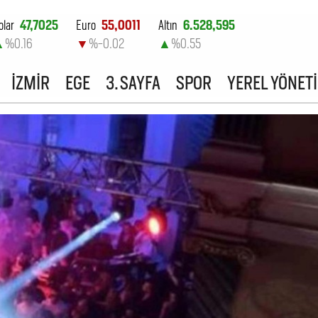
olar
47,7025
Euro
55,0011
Altın
6.528,595
▲
%0.16
▼
%-0.02
▲
%0.55
ist-100
13.798,82
İZMİR
EGE
3. SAYFA
SPOR
YEREL YÖNET
▼
%0