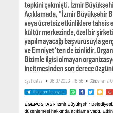
tepkini çekmişti. İzmir Büyükşehir
Açıklamada, "İzmir Büyükşehir B
veya ücretsiz etkinliklere tahsis
kültür merkezinde, özel bir şirketi
yapılmayacağı başvurusuyla ger
ve Emniyet'ten de izinlidir. Organ
Bizimle ilgisi olmayan organiz
incitmesinden son derece üzgünü
Ege Postası
08.07.2023 - 16:56
Güncelleme: 0
Telegram ile paylaş
EGEPOSTASI-
İzmir Büyükşehir Belediyesi,
düzenlemesi hakkında açıklama yaptı. Etkinl