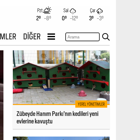
Pzt
Sal
Çar
2°
-8°
0°
-12°
3°
-3°
İMLER
DİĞER
YEREL YÖNETIMLER
Zübeyde Hanım Parkı’nın kedileri yeni
evlerine kavuştu