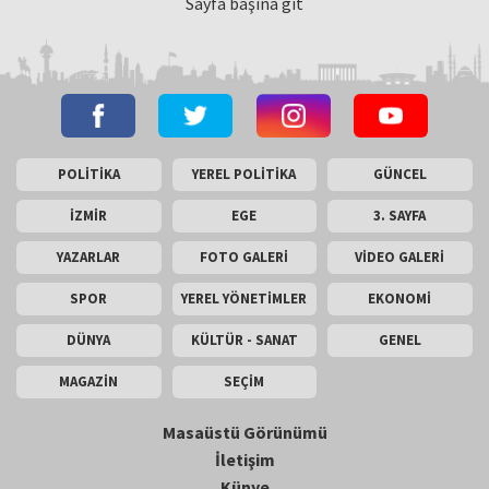
Sayfa başına git
POLİTİKA
YEREL POLİTİKA
GÜNCEL
İZMİR
EGE
3. SAYFA
YAZARLAR
FOTO GALERİ
VİDEO GALERİ
SPOR
YEREL YÖNETİMLER
EKONOMİ
DÜNYA
KÜLTÜR - SANAT
GENEL
MAGAZİN
SEÇİM
Masaüstü Görünümü
İletişim
Künye