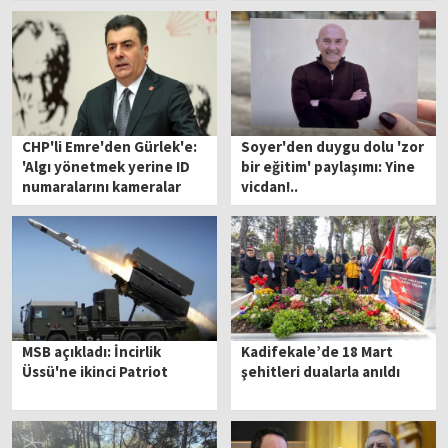
mezarı başında anılacak
CHP'li Emre'den Gürlek'e:
Soyer'den duygu dolu 'zor
'Algı yönetmek yerine ID
bir eğitim' paylaşımı: Yine
numaralarını kameralar
vicdan!..
karşısında sisteme girin'
MSB açıkladı: İncirlik
Kadifekale’de 18 Mart
Üssü'ne ikinci Patriot
şehitleri dualarla anıldı