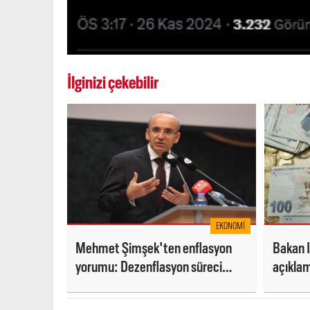
İlginizi çekebilir
EKONOMI
Mehmet Şimşek'ten enflasyon
Bakan I
yorumu: Dezenflasyon süreci
açıklam
beklentileri etkiliyor'