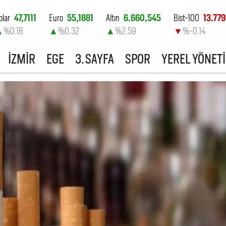
olar
47,7111
Euro
55,1881
Altın
6.660,545
Bist-100
13.779
▲
%0.18
▲
%0.32
▲
%2.59
▼
%-0.14
İZMİR
EGE
3. SAYFA
SPOR
YEREL YÖNET