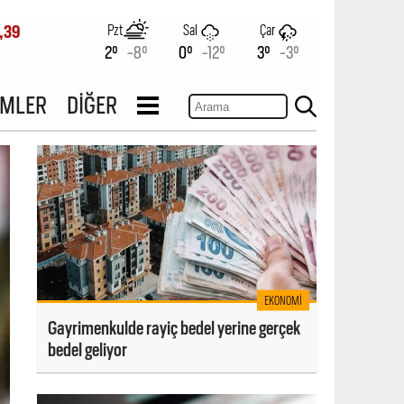
Pzt
Sal
Çar
,39
2°
-8°
0°
-12°
3°
-3°
İMLER
DİĞER
EKONOMI
Gayrimenkulde rayiç bedel yerine gerçek
bedel geliyor