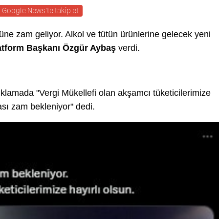
Google News'te takip et
e zam geliyor. Alkol ve tütün ürünlerine gelecek yeni
latform Başkanı Özgür Aybaş
verdi.
lamada "Vergi Mükellefi olan akşamcı tüketicilerimize
rası zam bekleniyor" dedi.