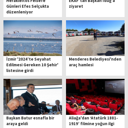
Herakleitos Felsefe
EKAF’tan Başkan İduğ’a
Günleri Efes Selçukta
ziyaret
düzenleniyor
İzmir '2024’te Seyahat
Menderes Belediyesi'nden
Edilmesi Gereken 10 Şehir'
araç hamlesi
listesine girdi
Başkan Batur esnafla bir
Aliağa'dan ‘Atatürk 1881-
araya geldi
1919’ filmine yoğun ilgi