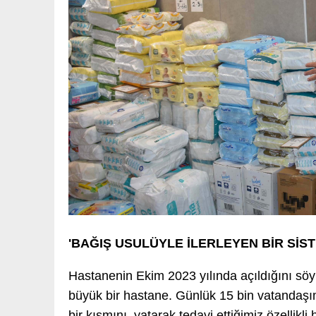
'BAĞIŞ USULÜYLE İLERLEYEN BİR SİST
Hastanenin Ekim 2023 yılında açıldığını söyl
büyük bir hastane. Günlük 15 bin vatandaşı
bir kısmını, yatarak tedavi ettiğimiz özellik