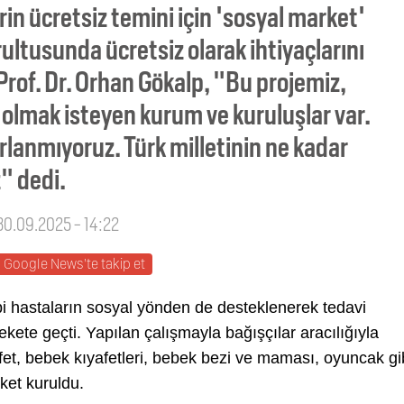
n ücretsiz temini için 'sosyal market'
rultusunda ücretsiz olarak ihtiyaçlarını
Prof. Dr. Orhan Gökalp, "Bu projemiz,
 olmak isteyen kurum ve kuruluşlar var.
rlanmıyoruz. Türk milletinin ne kadar
" dedi.
 30.09.2025 - 14:22
Google News'te takip et
hibi hastaların sosyal yönden de desteklenerek tedavi
kete geçti. Yapılan çalışmayla bağışçılar aracılığıyla
ıyafet, bebek kıyafetleri, bebek bezi ve maması, oyuncak gi
ket kuruldu.