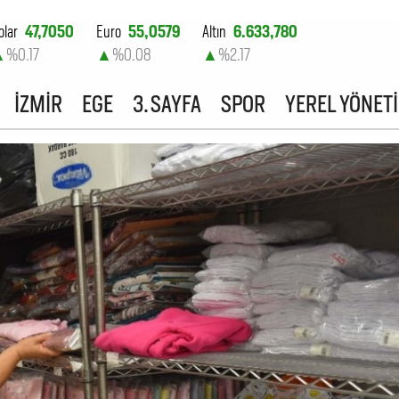
olar
47,7050
Euro
55,0579
Altın
6.633,780
▲
%0.17
▲
%0.08
▲
%2.17
ist-100
13.801,62
İZMİR
EGE
3. SAYFA
SPOR
YEREL YÖNET
▲
%0.02