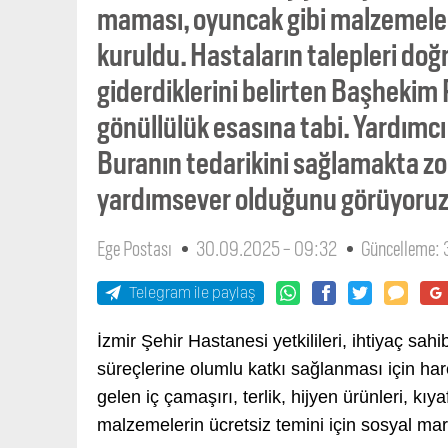
maması, oyuncak gibi malzemeleri
kuruldu. Hastaların talepleri doğ
giderdiklerini belirten Başhekim 
gönüllülük esasına tabi. Yardımcı
Buranın tedarikini sağlamakta zo
yardımsever olduğunu görüyoruz
Ege Postası
30.09.2025 - 09:32
Güncelleme:
Telegram ile paylaş
İzmir Şehir Hastanesi yetkilileri, ihtiyaç sa
süreçlerine olumlu katkı sağlanması için hare
gelen iç çamaşırı, terlik, hijyen ürünleri, k
malzemelerin ücretsiz temini için sosyal mar