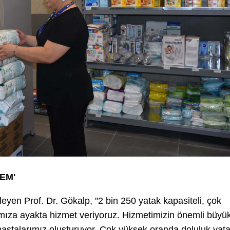
EM'
eyen Prof. Dr. Gökalp, "2 bin 250 yatak kapasiteli, çok
mıza ayakta hizmet veriyoruz. Hizmetimizin önemli büyü
li hastalarımız oluşturuyor. Çok yüksek oranda doluluk yat