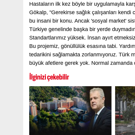
Hastaların ilk kez böyle bir uygulamayla karş
Gökalp, "Gerekirse sağlık çalışanları kendi c
bu insani bir konu. Ancak 'sosyal market' sis
Türkiye genelinde başka bir yerde duymadım. 
Standartlarımız yüksek. İnsan ayırt etmeksi
Bu projemiz, gönüllülük esasına tabi. Yardı
tedarikini sağlamakta zorlanmıyoruz. Türk mi
büyük afetlere gerek yok. Normal zamanda d
İlginizi çekebilir