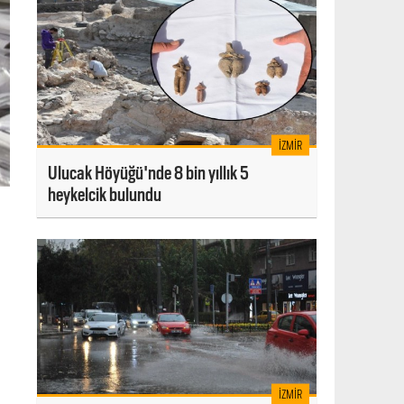
İZMIR
Ulucak Höyüğü'nde 8 bin yıllık 5
heykelcik bulundu
İZMIR