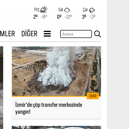
Pzt
Sal
Çar
2°
-8°
0°
-12°
3°
-3°
İMLER
DİĞER
İZMIR
İzmir'de çöp transfer merkezinde
yangın!