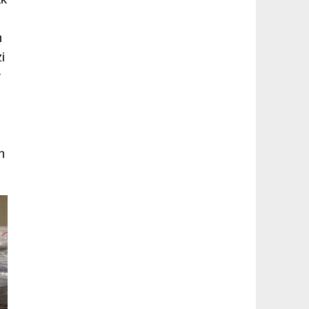
n
i
r
n