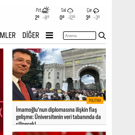
Pzt
Sal
Çar
2°
-8°
0°
-12°
3°
-3°
İMLER
DİĞER
POLITIKA
İmamoğlu'nun diplomasına ilişkin flaş
gelişme: Üniversitenin veri tabanında da
silinecek!