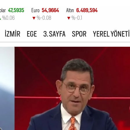
olar
47,5935
Euro
54,9664
Altın
6.489,594
▲
%0.06
▼
%-0.08
▼
%-0.1
ist-100
13.798,82
İZMİR
EGE
3. SAYFA
SPOR
YEREL YÖNET
▲
%0.7