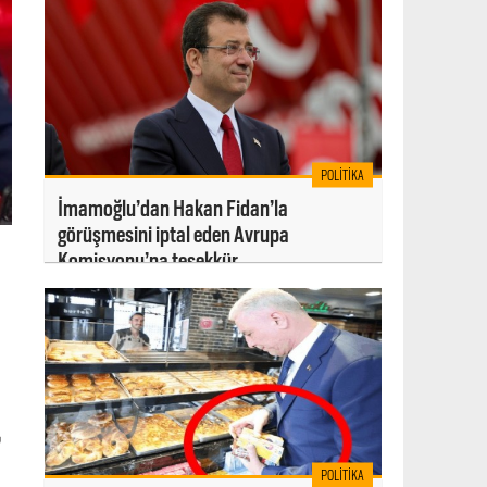
POLITIKA
İmamoğlu’dan Hakan Fidan’la
görüşmesini iptal eden Avrupa
Komisyonu’na teşekkür
,
ı
POLITIKA