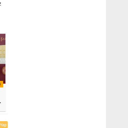
z
A
 Yap