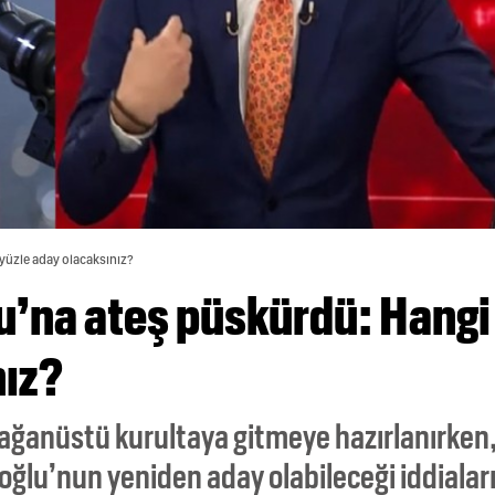
 yüzle aday olacaksınız?
lu’na ateş püskürdü: Hangi
nız?
ağanüstü kurultaya gitmeye hazırlanırken
oğlu’nun yeniden aday olabileceği iddialar