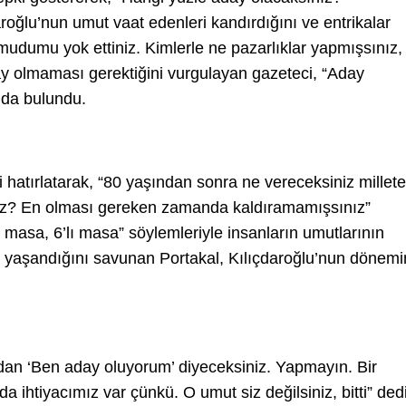
roğlu’nun umut vaat edenleri kandırdığını ve entrikalar
mudumu yok ettiniz. Kimlerle ne pazarlıklar yapmışsınız,
day olmaması gerektiğini vurgulayan gazeteci, “Aday
nda bulundu.
i hatırlatarak, “80 yaşından sonra ne vereceksiniz millet
z? En olması gereken zamanda kaldıramamışsınız”
li masa, 6’lı masa” söylemleriyle insanların umutlarının
 yaşandığını savunan Portakal, Kılıçdaroğlu’nun dönemi
dan ‘Ben aday oluyorum’ diyeceksiniz. Yapmayın. Bir
 ihtiyacımız var çünkü. O umut siz değilsiniz, bitti” dedi