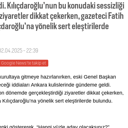
. Kılıçdaroğlu’nun bu konudaki sessizliği
iyaretler dikkat çekerken, gazeteci Fatih
daroğlu’na yönelik sert eleştirilerde
 02.04.2025 - 22:39
Google News'te takip et
urultaya gitmeye hazırlanırken, eski Genel Başkan
ceği iddiaları Ankara kulislerinde gündeme geldi.
on dönemde gerçekleştirdiği ziyaretler dikkat çekerken,
Kılıçdaroğlu’na yönelik sert eleştirilerde bulundu.
tepki göstererek, “Hangi yüzle aday olacaksınız?”