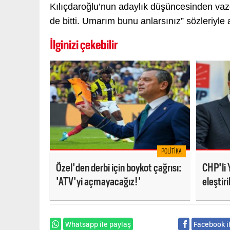
Kılıçdaroğlu’nun adaylık düşüncesinden vaz
de bitti. Umarım bunu anlarsınız” sözleriyle
İlginizi çekebilir
POLITIKA
Özel'den derbi için boykot çağrısı:
CHP'li 
'ATV'yi açmayacağız!'
eleştir
AKP'lile
Whatsapp ile paylaş
Facebook i