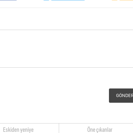
GÖNDE
Eskiden yeniye
Öne çıkanlar