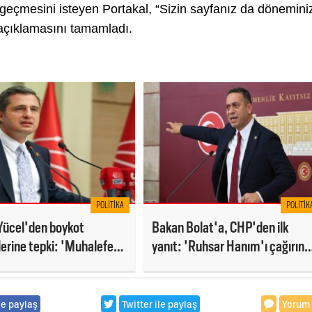
geçmesini isteyen Portakal, “Sizin sayfanız da dönemini
 açıklamasını tamamladı.
POLITIKA
POLITIK
Yücel'den boykot
Bakan Bolat'a, CHP'den ilk
ilerine tepki: 'Muhalefet
yanıt: 'Ruhsar Hanım'ı çağırın
ri çileden çıkarıyor!'
da bakanlığa bir dezenfektan
alın!'
le paylaş
Twitter ile paylaş
Yorum