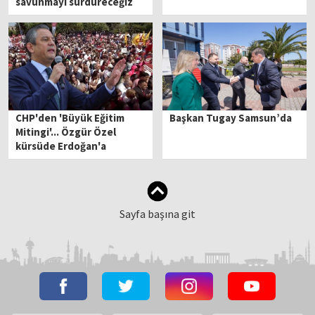
savunmayı sürdüreceğiz
CHP'den 'Büyük Eğitim
Başkan Tugay Samsun’da
Mitingi'... Özgür Özel
kürsüde Erdoğan'a
seslendi
Sayfa başına git