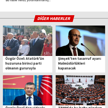
Bu haber henüz yorumlanmamış...
DİĞER HABERLER
Özgür Özel: Atatürk'ün
Şimşek'ten tasarruf ayarı:
huzuruna birinci parti
Malmüdürlükleri
olmanın gururuyla
kapanacak
çıkıyoruz
Özgür Özel’den videolu
TBMM'de bu hafta gündem